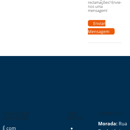
Copy
reclamações? Envie-
nos uma
Link
mensagem!
Enviar
Mensagem
A MENSAGEM
LINKS
CONTACTOS
DO DIRETOR
RÁPIDOS
Morada:
Rua
É com