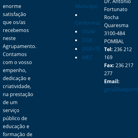
Dr. António
enorme
Município
Fortunato
satisfação
Rocha
que os/as
Cenformaz
Quaresma
recebemos
DGAE
3100-484
neste
DGE
POMBAL
Agrupamento.
DGEsTE
Tel:
236 212
Contamos
MEC
169
com o vosso
Fax:
236 217
empenho,
277
dedicação e
Email:
criatividade,
geral@aepomb
na prestação
de um
serviço
público de
educação e
formação de