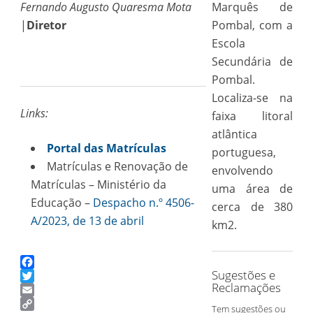
Fernando Augusto Quaresma Mota
Marquês de
|
Diretor
Pombal, com a
Escola
Secundária de
Pombal.
Localiza-se na
Links:
faixa litoral
atlântica
Portal das Matrículas
portuguesa,
Matrículas e Renovação de
envolvendo
Matrículas – Ministério da
uma área de
Educação –
Despacho n.º 4506-
cerca de 380
A/2023, de 13 de abril
km2.
Sugestões e
Facebook
Reclamações
Twitter
Email
Tem sugestões ou