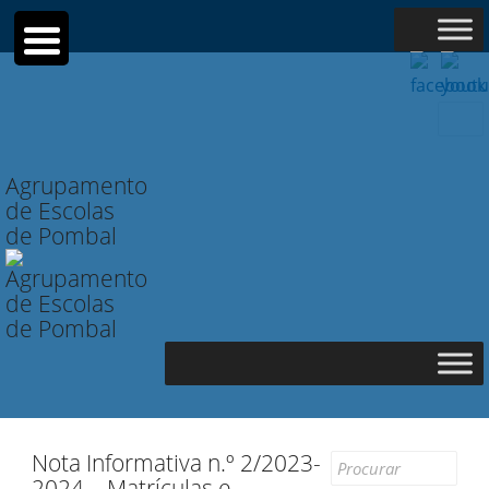
Searc
for:
Agrupamento
de Escolas
de Pombal
Nota Informativa n.º 2/2023-
Search
2024 – Matrículas e