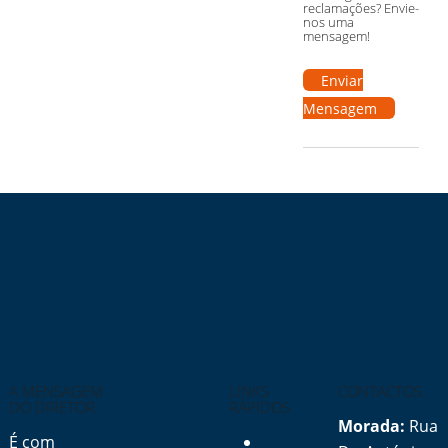
reclamações? Envie-
nos uma
mensagem!
Enviar
Mensagem
A MENSAGEM
LINKS
CONTACTOS
DO DIRETOR
RÁPIDOS
Morada:
Rua
É com