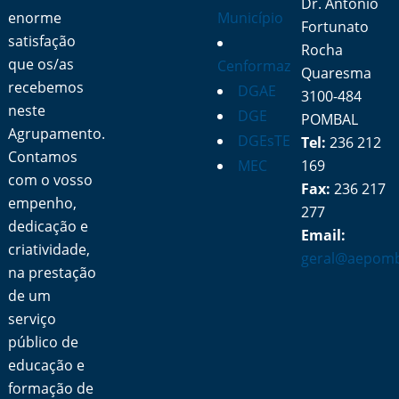
Dr. António
enorme
Município
Fortunato
satisfação
Rocha
que os/as
Cenformaz
Quaresma
recebemos
DGAE
3100-484
neste
DGE
POMBAL
Agrupamento.
DGEsTE
Tel:
236 212
Contamos
MEC
169
com o vosso
Fax:
236 217
empenho,
277
dedicação e
Email:
criatividade,
geral@aepomb
na prestação
de um
serviço
público de
educação e
formação de