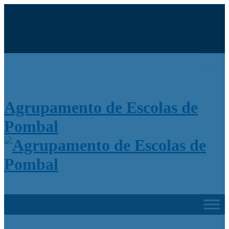
Search
for:
Agrupamento de Escolas de
Pombal