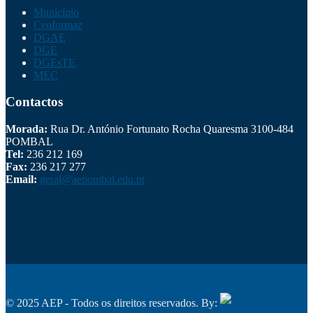
Município
Cenformaz
DGAE
DGE
DGEsTE
MEC
Contactos
Morada:
Rua Dr. António Fortunato Rocha Quaresma 3100-484
POMBAL
Tel:
236 212 169
Fax:
236 217 277
Email:
geral@aepombal.edu.pt
Política de Privacidade
Livro de Reclamações
© 2025 AEP - Todos os direitos reservados. By:
Belo