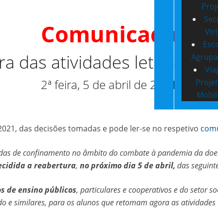
Proj
Sec
Comunicado
Vir
Esc
a das atividades letivas – 2º 
Agrup
Via
2ª feira, 5 de abril de 2021
Proje
Mobil
2021, das decisões tomadas e pode ler-se no respetivo
com
das de confinamento no âmbito do combate à pandemia da doenç
ecidida a reabertura
,
no próximo dia 5 de abril,
das seguinte
os de ensino públicos
, particulares e cooperativos e do setor so
do e similares, para os alunos que retomam agora as atividades e