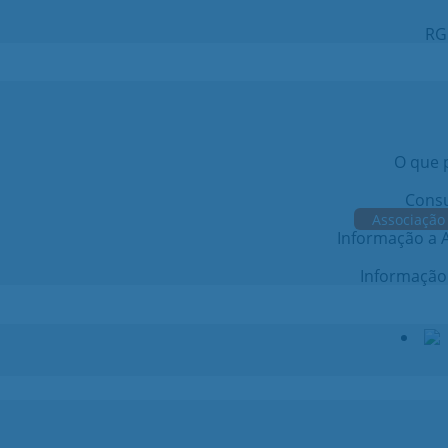
RG
O que p
Consu
Associação
Informação a A
Informação 