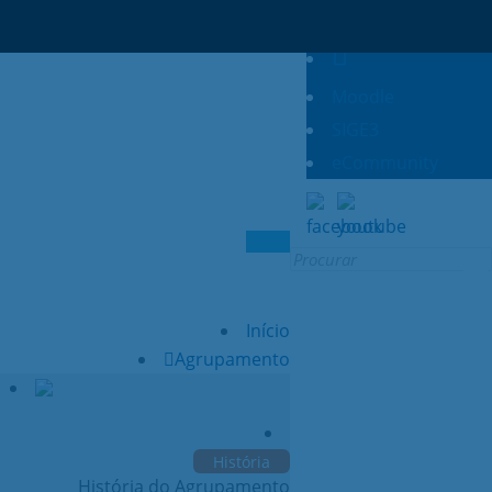
Moodle
SIGE3
eCommunity
Search
for:
Início
Agrupamento
História
História do Agrupamento