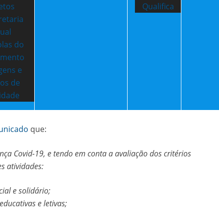
etos
Qualifica
retaria
tual
olas do
e 3º ciclo
amento
gens e
tos de
idade
unicado
que:
a Covid-19, e tendo em conta a avaliação dos critérios
s atividades:
cial e solidário;
ducativas e letivas;