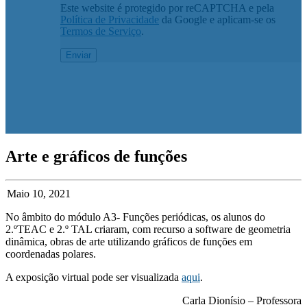
Este website é protegido por reCAPTCHA e pela
Política de Privacidade
da Google e aplicam-se os
Termos de Serviço
.
Arte e gráficos de funções
Maio 10, 2021
No âmbito do módulo A3- Funções periódicas, os alunos do
2.ºTEAC e 2.º TAL criaram, com recurso a software de geometria
dinâmica, obras de arte utilizando gráficos de funções em
coordenadas polares.
A exposição virtual pode ser visualizada
aqui
.
Carla Dionísio – Professora