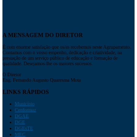
A MENSAGEM DO DIRETOR
É com enorme satisfação que os/as recebemos neste Agrupamento.
Contamos com o vosso empenho, dedicação e criatividade, na
prestação de um serviço público de educação e formação de
qualidade. Desejamos-lhe os maiores sucessos.
O Diretor
Eng. Fernando Augusto Quaresma Mota
LINKS RÁPIDOS
Município
Cenformaz
DGAE
DGE
DGEsTE
MEC