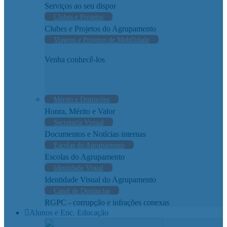
Serviços ao seu dispor
Clubes e Projetos
Clubes e Projetos do Agrupamento
Viagens e Projetos de Mobilidade
Venha conhecê-los
Mérito e Distinções
Honra, Mérito e Valor
Secretaria Virtual
Documentos e Notícias internas
Escolas do Agrupamento
Escolas do Agrupamento
Identidade Visual
Identidade Visual do Agrupamento
Canal de Denúncias
RGPC - corrupção e infrações conexas
Alunos e Enc. Educação