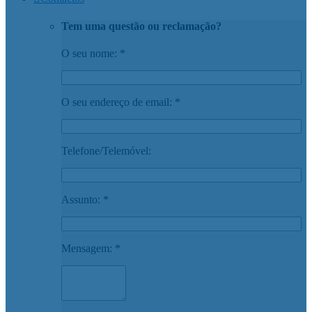
Tem uma questão ou reclamação?
O seu nome: *
O seu endereço de email: *
Telefone/Telemóvel:
Assunto: *
Mensagem: *