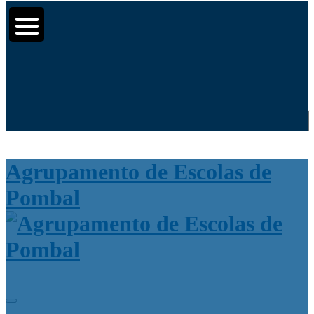
Moodle
SIGE3
eCommunity
▼
▼
Search
for:
▼
Agrupamento de Escolas de
Pombal