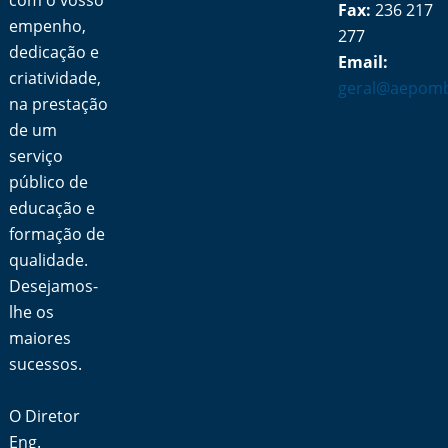
com o vosso
Fax:
236 217
empenho,
277
dedicação e
Email:
criatividade,
geral@aepomb
na prestação
de um
serviço
público de
educação e
formação de
qualidade.
Desejamos-
lhe os
maiores
sucessos.
O Diretor
Eng.