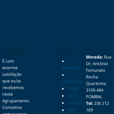
A MENSAGEM
LINKS
CONTACTOS
DO DIRETOR
RÁPIDOS
Morada:
Rua
É com
Dr. António
enorme
Município
Fortunato
satisfação
Rocha
que os/as
Cenformaz
Quaresma
recebemos
DGAE
3100-484
neste
DGE
POMBAL
Agrupamento.
DGEsTE
Tel:
236 212
Contamos
MEC
169