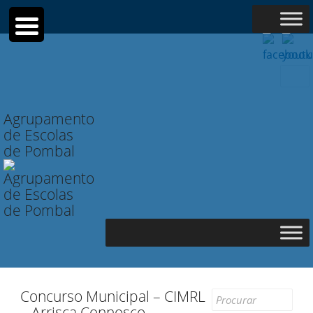
Searc
for:
Agrupamento
de Escolas
de Pombal
Concurso Municipal – CIMRL
Search
– Arrisca Connosco