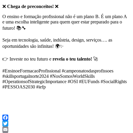
❌
Chega de preconceitos!
❌
O ensino e formação profissional não é um plano B. É um plano A
e uma escolha inteligente para quem quer estar preparado para o
futuro! 📚🔧
Seja em tecnologia, saúde, indústria, design, serviços…. as
oportunidades são infinitas! 🌍✨
👉 Investe no teu futuro e
revela o teu talento!
🚀
#EnsinoeFormacaoProfissional #campeonatosdasprofissoes
#skillsportugalnorte2024 #NosSomosWorldSkills
#OperationsofStrategicImportance #OSI #EUFunds #SocialRights
#PESSOAS2030 #iefp
Facebook
Twitter