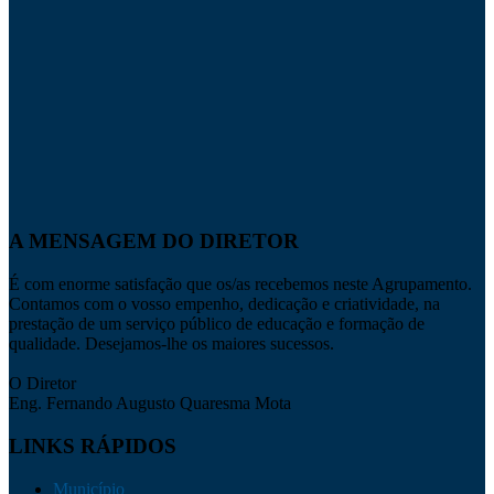
A MENSAGEM DO DIRETOR
É com enorme satisfação que os/as recebemos neste Agrupamento.
Contamos com o vosso empenho, dedicação e criatividade, na
prestação de um serviço público de educação e formação de
qualidade. Desejamos-lhe os maiores sucessos.
O Diretor
Eng. Fernando Augusto Quaresma Mota
LINKS RÁPIDOS
Município