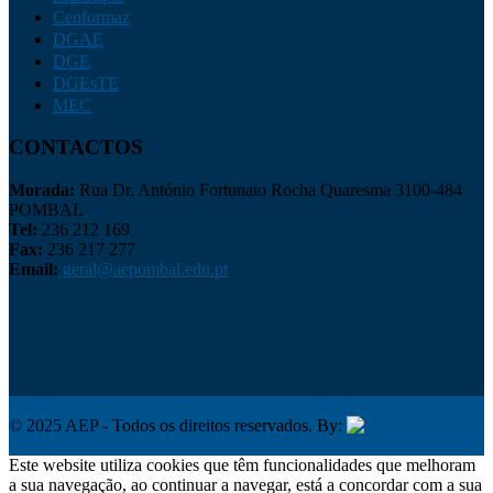
Cenformaz
DGAE
DGE
DGEsTE
MEC
CONTACTOS
Morada:
Rua Dr. António Fortunato Rocha Quaresma 3100-484
POMBAL
Tel:
236 212 169
Fax:
236 217 277
Email:
geral@aepombal.edu.pt
Política de Privacidade
Livro de Reclamações
© 2025 AEP - Todos os direitos reservados. By:
Belo
Digital
Este website utiliza cookies que têm funcionalidades que melhoram
a sua navegação, ao continuar a navegar, está a concordar com a sua