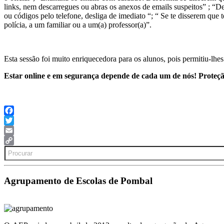
links, nem descarregues ou abras os anexos de emails suspeitos” ; “D
ou códigos pelo telefone, desliga de imediato “; “ Se te disserem que 
polícia, a um familiar ou a um(a) professor(a)​”.
Esta sessão foi muito enriquecedora para os alunos, pois permitiu-lhe
Estar online e em segurança depende de cada um de nós! ​Proteçã
Facebook
Twitter
Email
Search
Copy
for:
Link
Agrupamento de Escolas de Pombal