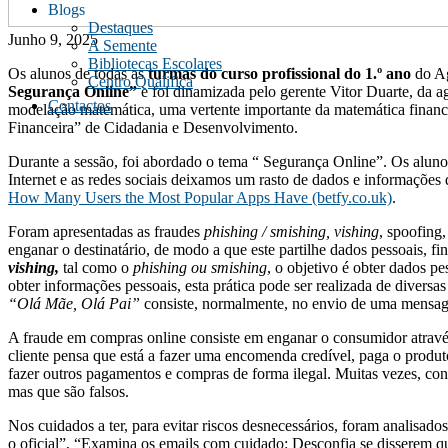
Blogs
Destaques
Junho 9, 2025
A Semente
Bibliotecas Escolares
Os alunos de todas as
turmas do curso profissional do 1.º ano
do Ag
Centro Qualifica
Segurança Online”
e foi dinamizada pelo gerente Vitor Duarte, da 
Contactos
modelação matemática, uma vertente importante da matemática financ
Financeira” de Cidadania e Desenvolvimento.
Durante a sessão, foi abordado o tema “ Segurança Online”. Os alu
Internet e as redes sociais deixamos um rasto de dados e informações
How Many Users the Most Popular Apps Have (betfy.co.uk)
.
Foram apresentadas as fraudes
phishing / smishing, vishing
, spoofing,
enganar o destinatário, de modo a que este partilhe dados pessoais, f
vishing,
tal como o
phishing ou smishing
, o objetivo é obter dados p
obter informações pessoais, esta prática pode ser realizada de diversas
“Olá Mãe, Olá Pai”
consiste, normalmente, no envio de uma mensa
A fraude em compras online consiste em enganar o consumidor através
cliente pensa que está a fazer uma encomenda credível, paga o produt
fazer outros pagamentos e compras de forma ilegal.​ Muitas vezes, con
mas que são falsos.​
​Nos cuidados a ter, para evitar riscos desnecessários, foram analisad
o oficial”, “Examina os emails com cuidado: Desconfia se disserem qu