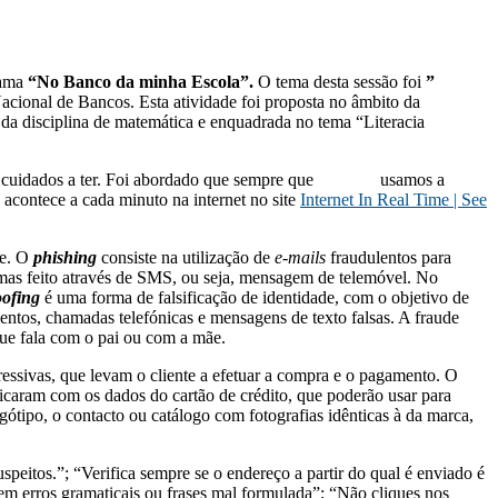
rama
“No Banco da minha Escola”.
O tema desta sessão foi
”
cional de Bancos. Esta atividade foi proposta no âmbito da
a disciplina de matemática e enquadrada no tema “Literacia
uais os cuidados a ter. Foi abordado que sempre que usamos a
 acontece a cada minuto na internet no site
Internet In Real Time | See
ce. O
phishing
consiste na utilização de
e-mails
fraudulentos
para
as feito através de SMS, ou seja, mensagem de telemóvel. No
oofing
é uma forma de falsificação de identidade, com o objetivo de
entos, chamadas telefónicas e mensagens de texto falsas. A fraude
que fala com o pai ou com a mãe.​
ssivas, que levam o cliente a efetuar a compra e o pagamento.​ O
icaram com os dados do cartão de crédito, que poderão usar para
gótipo, o contacto ou catálogo com fotografias idênticas à da marca,
peitos.​”; “Verifica sempre se o endereço a partir do qual é enviado é
rem erros gramaticais ou frases mal formulada”; “Não cliques nos