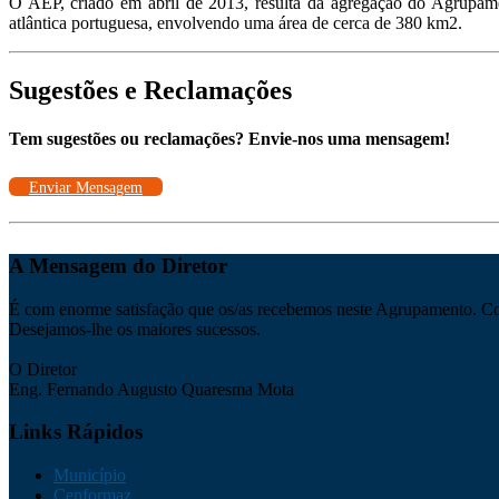
O AEP, criado em abril de 2013, resulta da agregação do Agrupam
atlântica portuguesa, envolvendo uma área de cerca de 380 km2.
Sugestões e Reclamações
Tem sugestões ou reclamações? Envie-nos uma mensagem!
Enviar Mensagem
A Mensagem do Diretor
É com enorme satisfação que os/as recebemos neste Agrupamento. Con
Desejamos-lhe os maiores sucessos.
O Diretor
Eng. Fernando Augusto Quaresma Mota
Links Rápidos
Município
Cenformaz