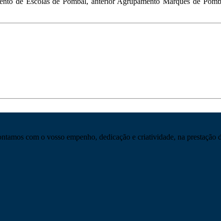
ento de Escolas de Pombal, anterior Agrupamento Marquês de Pombal,
tamos com o vosso empenho, dedicação e criatividade, na prestação d