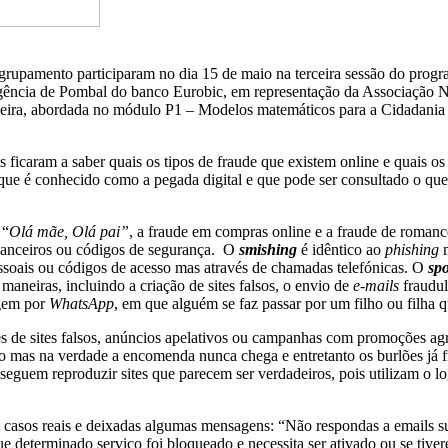
rupamento participaram no dia 15 de maio na terceira sessão do prog
agência de Pombal do banco Eurobic, em representação da Associação Na
eira, abordada no módulo P1 – Modelos matemáticos para a Cidadania d
nos ficaram a saber quais os tipos de fraude que existem online e q
 que é conhecido como a pegada digital e que pode ser consultado o que
 “
Olá mãe, Olá pai”
, a fraude em compras online e a fraude de roman
inanceiros ou códigos de segurança. ​ O
smishing
é idêntico ao
phishing
m
essoais ou códigos de acesso mas através de chamadas telefónicas. O
sp
 maneiras, incluindo a criação de sites falsos, o envio de
e-mails
fraudul
gem por
WhatsApp
, em que alguém se faz passar por um filho ou filha 
 de sites falsos, anúncios apelativos ou campanhas com promoções agre
o mas na verdade a encomenda nunca chega e entretanto os burlões já f
seguem reproduzir sites que parecem ser verdadeiros, pois utilizam o lo
os casos reais e deixadas algumas mensagens: “Não respondas a emails sus
e determinado serviço foi bloqueado e necessita ser ativado ou se tive