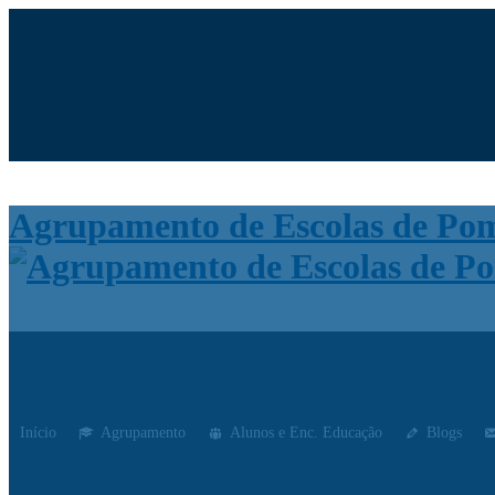
Moodle
SIGE3
eCommunity
Agrupamento de Escolas de Po
Início
Agrupamento
Alunos e Enc. Educação
Blogs