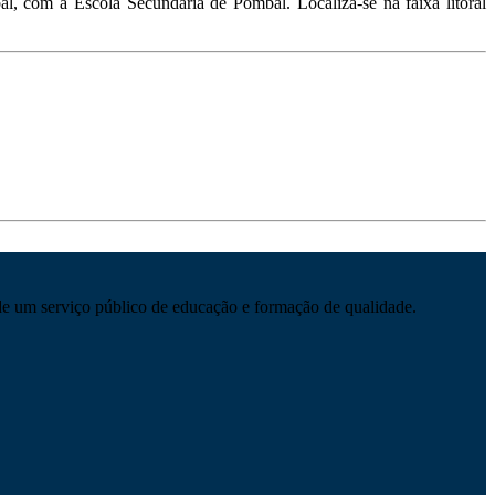
 com a Escola Secundária de Pombal. Localiza-se na faixa litoral
e um serviço público de educação e formação de qualidade.