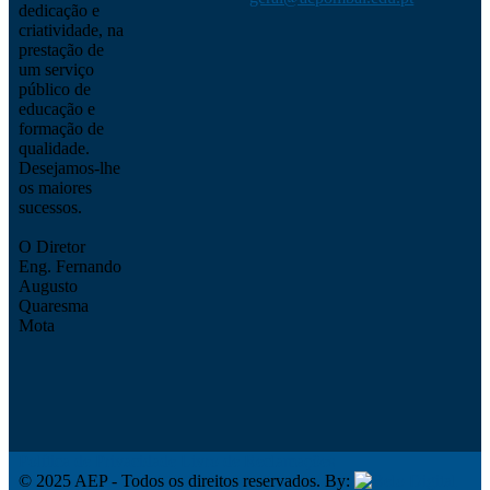
dedicação e
criatividade, na
prestação de
um serviço
público de
educação e
formação de
qualidade.
Desejamos-lhe
os maiores
sucessos.
O Diretor
Eng. Fernando
Augusto
Quaresma
Mota
Política de Privacidade
Livro de Reclamações
© 2025 AEP - Todos os direitos reservados. By: