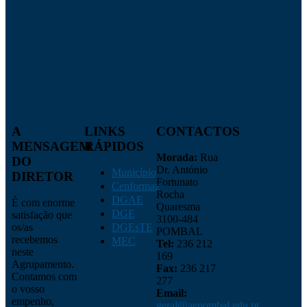
Link
A
LINKS
CONTACTOS
MENSAGEM
RÁPIDOS
Morada:
Rua
DO
Dr. António
Município
DIRETOR
Fortunato
Cenformaz
Rocha
DGAE
É com enorme
Quaresma
DGE
satisfação que
3100-484
os/as
DGEsTE
POMBAL
recebemos
MEC
Tel:
236 212
neste
169
Agrupamento.
Fax:
236 217
Contamos com
277
o vosso
Email:
empenho,
geral@aepombal.edu.pt