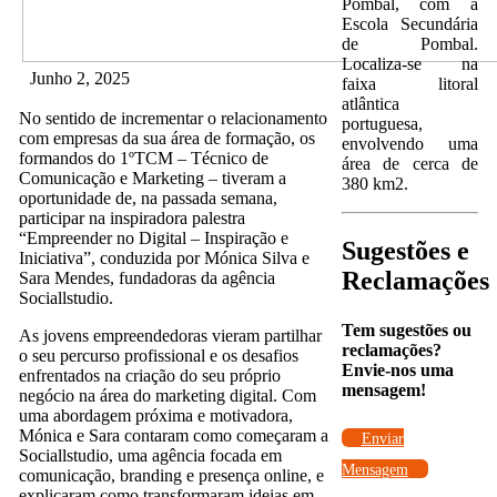
Pombal, com a
Escola Secundária
de Pombal.
Localiza-se na
Junho 2, 2025
faixa litoral
atlântica
No sentido de incrementar o relacionamento
portuguesa,
com empresas da sua área de formação, os
envolvendo uma
formandos do 1ºTCM – Técnico de
área de cerca de
Comunicação e Marketing – tiveram a
380 km2.
oportunidade de, na passada semana,
participar na inspiradora palestra
“Empreender no Digital – Inspiração e
Sugestões e
Iniciativa”, conduzida por Mónica Silva e
Reclamações
Sara Mendes, fundadoras da agência
Sociallstudio.
Tem sugestões ou
As jovens empreendedoras vieram partilhar
reclamações?
o seu percurso profissional e os desafios
Envie-nos uma
enfrentados na criação do seu próprio
mensagem!
negócio na área do marketing digital. Com
uma abordagem próxima e motivadora,
Mónica e Sara contaram como começaram a
Enviar
Sociallstudio, uma agência focada em
Mensagem
comunicação, branding e presença online, e
explicaram como transformaram ideias em