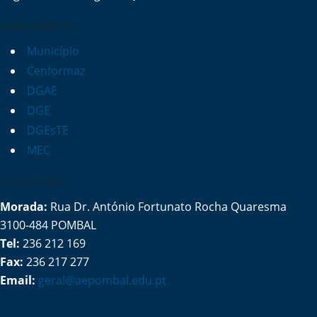
LINKS RÁPIDOS
Município
Cenformaz
DGAE
DGE
DGEsTE
MEC
CONTACTOS
Morada:
Rua Dr. António Fortunato Rocha Quaresma
3100-484 POMBAL
Tel:
236 212 169
Fax:
236 217 277
Email:
geral@aepombal.edu.pt