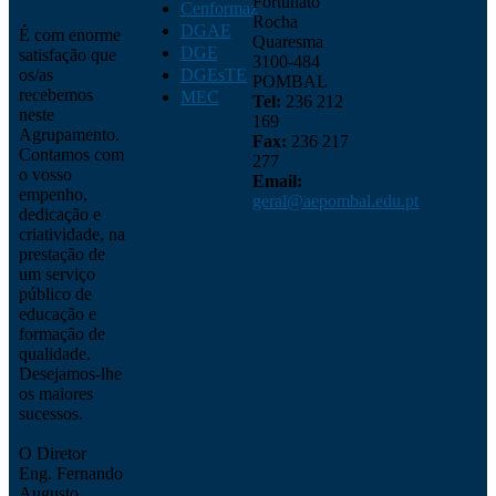
Fortunato
Cenformaz
Rocha
DGAE
É com enorme
Quaresma
DGE
satisfação que
3100-484
os/as
DGEsTE
POMBAL
recebemos
MEC
Tel:
236 212
neste
169
Agrupamento.
Fax:
236 217
Contamos com
277
o vosso
Email:
empenho,
geral@aepombal.edu.pt
dedicação e
criatividade, na
prestação de
um serviço
público de
educação e
formação de
qualidade.
Desejamos-lhe
os maiores
sucessos.
O Diretor
Eng. Fernando
Augusto