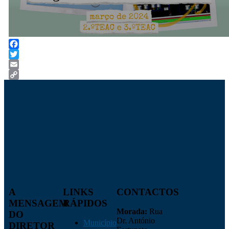
Facebook
Twitter
Email
Copy
Link
A
LINKS
CONTACTOS
MENSAGEM
RÁPIDOS
Morada:
Rua
DO
Dr. António
Município
DIRETOR