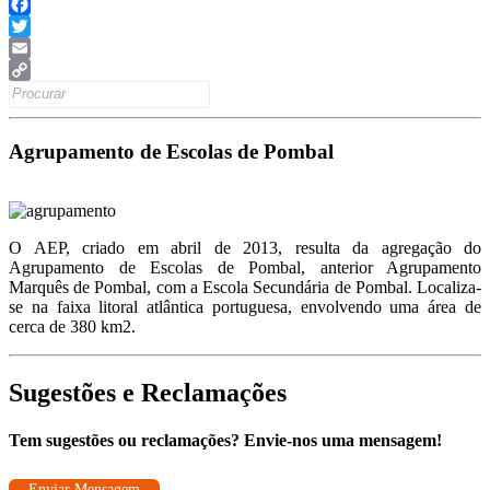
Facebook
Twitter
Email
Search
Copy
for:
Link
Agrupamento de Escolas de Pombal
O AEP, criado em abril de 2013, resulta da agregação do
Agrupamento de Escolas de Pombal, anterior Agrupamento
Marquês de Pombal, com a Escola Secundária de Pombal. Localiza-
se na faixa litoral atlântica portuguesa, envolvendo uma área de
cerca de 380 km2.
Sugestões e Reclamações
Tem sugestões ou reclamações? Envie-nos uma mensagem!
Enviar Mensagem