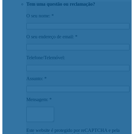
Tem uma questão ou reclamação?
O seu nome: *
O seu endereço de email: *
Telefone/Telemóvel:
Assunto: *
Mensagem: *
Este website é protegido por reCAPTCHA e pela