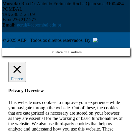
Morada:
Rua Dr. António Fortunato Rocha Quaresma 3100-484
POMBAL
Tel:
236 212 169
Fax:
236 217 277
Email:
geral@aepombal.edu.pt
Política de Privacidade
Livro de Reclamações
© 2025 AEP - Todos os direitos reservados. By:
Belo
Digital
Política de Cookies
Fechar
Privacy Overview
This website uses cookies to improve your experience while
you navigate through the website. Out of these, the cookies
that are categorized as necessary are stored on your browser
as they are essential for the working of basic functionalities of
the website. We also use third-party cookies that help us
analyze and understand how you use this website. These