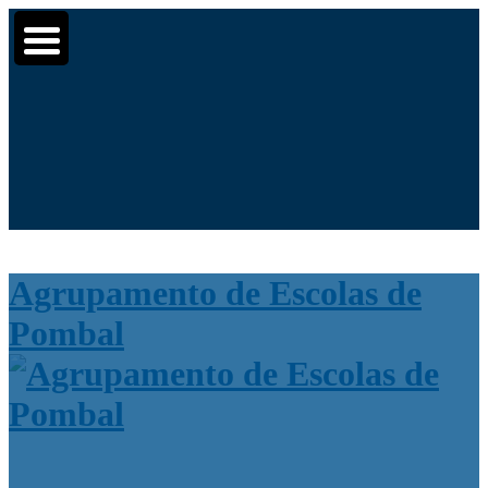
Moodle
SIGE3
eCommunity
▼
▼
Search
▼
for:
Agrupamento de Escolas de
Pombal