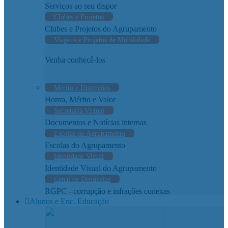
Serviços ao seu dispor
Clubes e Projetos
Clubes e Projetos do Agrupamento
Viagens e Projetos de Mobilidade
Venha conhecê-los
Mérito e Distinções
Honra, Mérito e Valor
Secretaria Virtual
Documentos e Notícias internas
Escolas do Agrupamento
Escolas do Agrupamento
Identidade Visual
Identidade Visual do Agrupamento
Canal de Denúncias
RGPC - corrupção e infrações conexas
Alunos e Enc. Educação