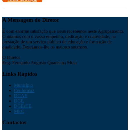
A Mensagem do Diretor
É com enorme satisfação que os/as recebemos neste Agrupamento.
Contamos com o vosso empenho, dedicação e criatividade, na
prestação de um serviço público de educação e formação de
qualidade. Desejamos-lhe os maiores sucessos.
O Diretor
Eng. Fernando Augusto Quaresma Mota
Links Rápidos
Município
Cenformaz
DGAE
DGE
DGEsTE
MEC
Contactos