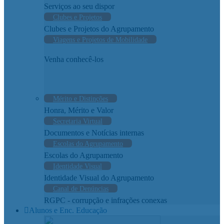
Serviços ao seu dispor
Clubes e Projetos
Clubes e Projetos do Agrupamento
Viagens e Projetos de Mobilidade
Venha conhecê-los
Mérito e Distinções
Honra, Mérito e Valor
Secretaria Virtual
Documentos e Notícias internas
Escolas do Agrupamento
Escolas do Agrupamento
Identidade Visual
Identidade Visual do Agrupamento
Canal de Denúncias
RGPC - corrupção e infrações conexas
Alunos e Enc. Educação