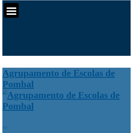
Moodle
SIGE3
eCommunity
▼
▼
Search
for:
▼
Agrupamento de Escolas de
Pombal