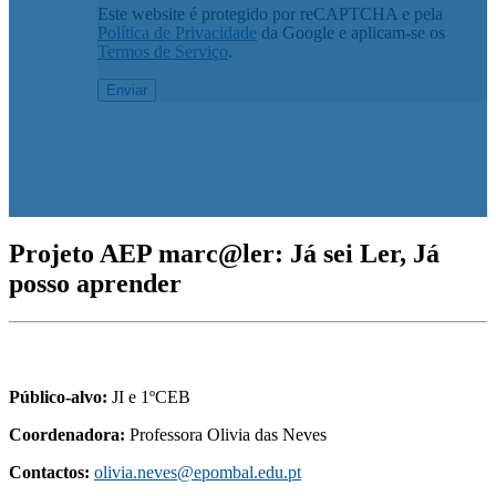
Este website é protegido por reCAPTCHA e pela
Política de Privacidade
da Google e aplicam-se os
Termos de Serviço
.
Projeto AEP marc@ler: Já sei Ler, Já
posso aprender
Público-alvo:
JI e 1ºCEB
Coordenadora:
Professora Olivia das Neves
Contactos:
olivia.neves@epombal.edu.pt