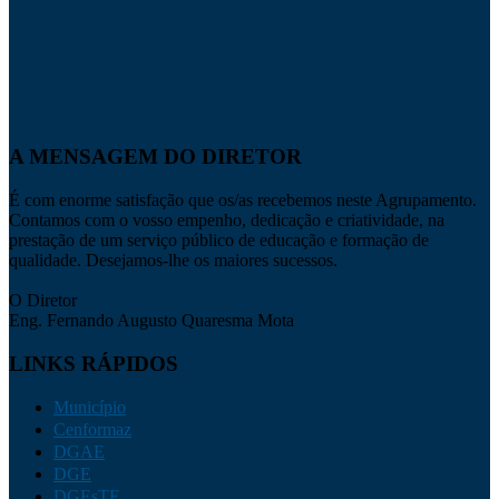
A MENSAGEM DO DIRETOR
É com enorme satisfação que os/as recebemos neste Agrupamento.
Contamos com o vosso empenho, dedicação e criatividade, na
prestação de um serviço público de educação e formação de
qualidade. Desejamos-lhe os maiores sucessos.
O Diretor
Eng. Fernando Augusto Quaresma Mota
LINKS RÁPIDOS
Município
Cenformaz
DGAE
DGE
DGEsTE