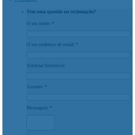
Tem uma questão ou reclamação?
O seu nome: *
O seu endereço de email: *
Telefone/Telemóvel:
Assunto: *
Mensagem: *