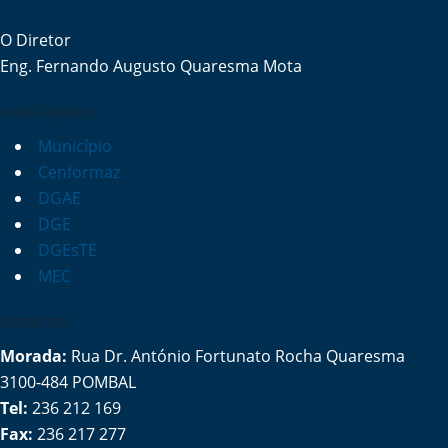
O Diretor
Eng. Fernando Augusto Quaresma Mota
Links Rápidos
Município
Cenformaz
DGAE
DGE
DGEsTE
MEC
Contactos
Morada:
Rua Dr. António Fortunato Rocha Quaresma
3100-484 POMBAL
Tel:
236 212 169
Fax:
236 217 277