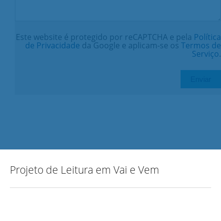
Este website é protegido por reCAPTCHA e pela
Política
de Privacidade
da Google e aplicam-se os
Termos de
Serviço
.
Projeto de Leitura em Vai e Vem