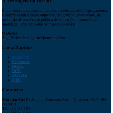
A Mensagem do Diretor
É com enorme satisfação que os/as recebemos neste Agrupamento.
Contamos com o vosso empenho, dedicação e criatividade, na
prestação de um serviço público de educação e formação de
qualidade. Desejamos-lhe os maiores sucessos.
O Diretor
Eng. Fernando Augusto Quaresma Mota
Links Rápidos
Município
Cenformaz
DGAE
DGE
DGEsTE
MEC
Contactos
Morada:
Rua Dr. António Fortunato Rocha Quaresma 3100-484
POMBAL
Tel:
236 212 169