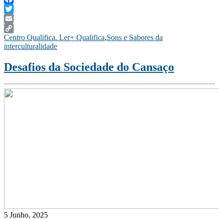
Facebook
Twitter
Email
Centro Qualifica. Ler+ Qualifica
,
Sons e Sabores da
Copy
interculturalidade
Link
Desafios da Sociedade do Cansaço
5 Junho, 2025