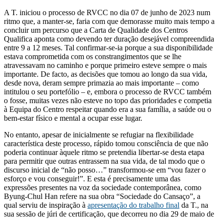
A T. iniciou o processo de RVCC no dia 07 de junho de 2023 num
ritmo que, a manter-se, faria com que demorasse muito mais tempo a
concluir um percurso que a Carta de Qualidade dos Centros
Qualifica aponta como devendo ter duração desejável compreendida
entre 9 a 12 meses. Tal confirmar-se-ia porque a sua disponibilidade
estava comprometida com os constrangimentos que se lhe
atravessavam no caminho e porque primeiro esteve sempre o mais
importante. De facto, as decisões que tomou ao longo da sua vida,
desde nova, deram sempre primazia ao mais importante – como
intitulou o seu portefólio – e, embora o processo de RVCC também
o fosse, muitas vezes não esteve no topo das prioridades e competia
à Equipa do Centro respeitar quando era a sua família, a saúde ou o
bem-estar físico e mental a ocupar esse lugar.
No entanto, apesar de inicialmente se refugiar na flexibilidade
característica deste processo, rápido tomou consciência de que não
poderia continuar àquele ritmo se pretendia libertar-se desta etapa
para permitir que outras entrassem na sua vida, de tal modo que o
discurso inicial de “não posso…” transformou-se em “vou fazer o
esforço e vou conseguir!”. E esta é precisamente uma das
expressões presentes na voz da sociedade contemporânea, como
Byung-Chul Han refere na sua obra “Sociedade do Cansaço”, a
qual serviu de inspiração à
apresentação do trabalho final
da T., na
sua sessão de júri de certificação, que decorreu no dia 29 de maio de