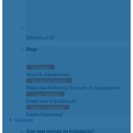
Biblioteca ESP
Blogs
A Semente
Jornal do Agrupamento
Bibliotecas Escolares
Página das Bibliotecas Escolares do Agrupamento
Centro Qualifica
Centro para a Qualificação
Ensino Profissional
Ensino Profissional
Contactos
Tem uma questão ou reclamação?