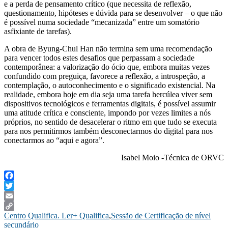
e a perda de pensamento crítico (que necessita de reflexão,
questionamento, hipóteses e dúvida para se desenvolver – o que não
é possível numa sociedade “mecanizada” entre um somatório
asfixiante de tarefas).
A obra de Byung-Chul Han não termina sem uma recomendação
para vencer todos estes desafios que perpassam a sociedade
contemporânea: a valorização do ócio que, embora muitas vezes
confundido com preguiça, favorece a reflexão, a introspeção, a
contemplação, o autoconhecimento e o significado existencial. Na
realidade, embora hoje em dia seja uma tarefa hercúlea viver sem
dispositivos tecnológicos e ferramentas digitais, é possível assumir
uma atitude crítica e consciente, impondo por vezes limites a nós
próprios, no sentido de desacelerar o ritmo em que tudo se executa
para nos permitirmos também desconectarmos do digital para nos
conectarmos ao “aqui e agora”.
Isabel Moio -Técnica de ORVC
Facebook
Twitter
Email
Centro Qualifica. Ler+ Qualifica
,
Sessão de Certificação de nível
Copy
secundário
Link