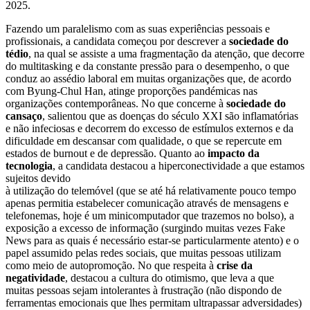
2025.
Fazendo um paralelismo com as suas experiências pessoais e
profissionais, a candidata começou por descrever a
sociedade do
tédio
, na qual se assiste a uma fragmentação da atenção, que decorre
do multitasking e da constante pressão para o desempenho, o que
conduz ao assédio laboral em muitas organizações que, de acordo
com Byung-Chul Han, atinge proporções pandémicas nas
organizações contemporâneas. No que concerne à
sociedade do
cansaço
, salientou que as doenças do século XXI são inflamatórias
e não infeciosas e decorrem do excesso de estímulos externos e da
dificuldade em descansar com qualidade, o que se repercute em
estados de burnout e de depressão. Quanto ao
impacto da
tecnologia
, a candidata destacou a hiperconectividade a que estamos
sujeitos devido
à utilização do telemóvel (que se até há relativamente pouco tempo
apenas permitia estabelecer comunicação através de mensagens e
telefonemas, hoje é um minicomputador que trazemos no bolso), a
exposição a excesso de informação (surgindo muitas vezes Fake
News para as quais é necessário estar-se particularmente atento) e o
papel assumido pelas redes sociais, que muitas pessoas utilizam
como meio de autopromoção. No que respeita à
crise da
negatividade
, destacou a cultura do otimismo, que leva a que
muitas pessoas sejam intolerantes à frustração (não dispondo de
ferramentas emocionais que lhes permitam ultrapassar adversidades)