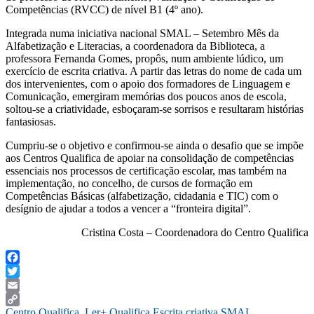
Competências (RVCC) de nível B1 (4º ano).
Integrada numa iniciativa nacional SMAL – Setembro Mês da
Alfabetização e Literacias, a coordenadora da Biblioteca, a
professora Fernanda Gomes, propôs, num ambiente lúdico, um
exercício de escrita criativa. A partir das letras do nome de cada um
dos intervenientes, com o apoio dos formadores de Linguagem e
Comunicação, emergiram memórias dos poucos anos de escola,
soltou-se a criatividade, esboçaram-se sorrisos e resultaram histórias
fantasiosas.
Cumpriu-se o objetivo e confirmou-se ainda o desafio que se impõe
aos Centros Qualifica de apoiar na consolidação de competências
essenciais nos processos de certificação escolar, mas também na
implementação, no concelho, de cursos de formação em
Competências Básicas (alfabetização, cidadania e TIC) com o
desígnio de ajudar a todos a vencer a “fronteira digital”.
Cristina Costa – Coordenadora do Centro Qualifica
Facebook
Twitter
Email
Centro Qualifica. Ler+ Qualifica
,
Escrita criativa
,
SMAL
Copy