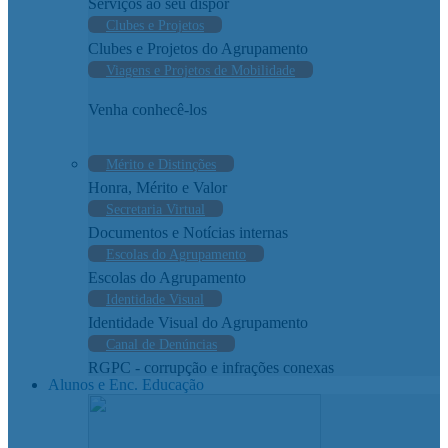
Serviços ao seu dispor
Clubes e Projetos
Clubes e Projetos do Agrupamento
Viagens e Projetos de Mobilidade
Venha conhecê-los
Mérito e Distinções
Honra, Mérito e Valor
Secretaria Virtual
Documentos e Notícias internas
Escolas do Agrupamento
Escolas do Agrupamento
Identidade Visual
Identidade Visual do Agrupamento
Canal de Denúncias
RGPC - corrupção e infrações conexas
Alunos e Enc. Educação