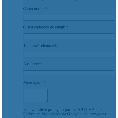
O seu nome: *
O seu endereço de email: *
Telefone/Telemóvel:
Assunto: *
Mensagem: *
Este website é protegido por reCAPTCHA e pela
Política de Privacidade
da Google e aplicam-se os