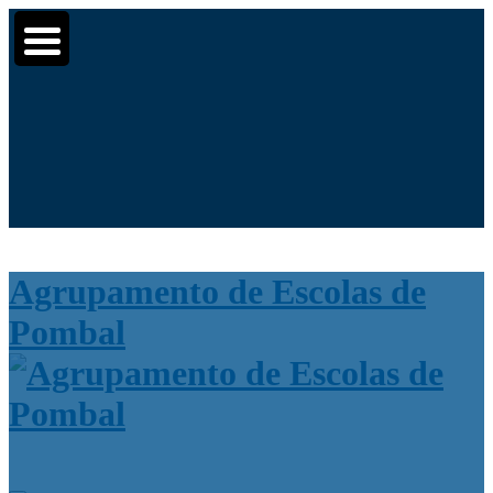
Moodle
SIGE3
eCommunity
▼
▼
Search
▼
for:
Agrupamento de Escolas de
Pombal