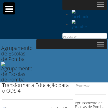
Search for:
Agrupamento
de Escolas
de Pombal
Transformar a Educação para
Search for:
o ODS 4
Agrupamento de
Escolas de Pombal