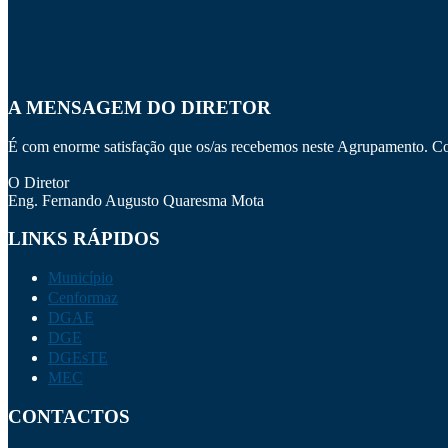
A MENSAGEM DO DIRETOR
É com enorme satisfação que os/as recebemos neste Agrupamento. Con
O Diretor
Eng. Fernando Augusto Quaresma Mota
LINKS RÁPIDOS
Município
Cenformaz
DGAE
DGE
DGEsTE
MEC
CONTACTOS