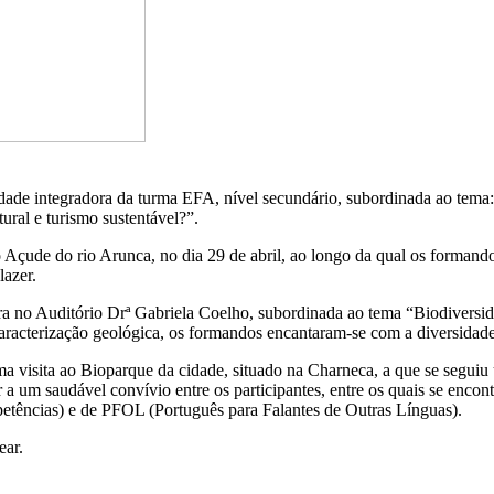
idade integradora da turma EFA, nível secundário, subordinada ao tema
ural e turismo sustentável?”.
o Açude do rio Arunca, no dia 29 de abril, ao longo da qual os forma
lazer.
tra no Auditório Drª Gabriela Coelho, subordinada ao tema “Biodiversid
cterização geológica, os formandos encantaram-se com a diversidade e 
ma visita ao Bioparque da cidade, situado na Charneca, a que se segui
r a um saudável convívio entre os participantes, entre os quais se en
ncias) e de PFOL (Português para Falantes de Outras Línguas).
ear.