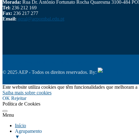
Morada:
Rua Dr. António Fortunato Rocha Quaresma 3100-484 
Tel:
236 212 169
Fax:
236 217 277
Email:
geral@aepombal.edu.pt
Política de Privacidade
Livro de Reclamações
© 2025 AEP - Todos os direitos reservados. By:
Belo D
Este website utiliza cookies que têm funcionalidades que melhoram a 
Saiba mais sobre cookies
OK
Rejeitar
Política de Cookies
Menu
Início
Agrupamento
▼