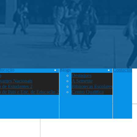
ducação
Blogs
Contactos
o
Destaques
Exames Nacionais
A Semente
 de Estudantes 2
Bibliotecas Escolares
 de Pais e Enc. de Educação 2
Centro Qualifica
a terra