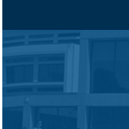
Moodle
SIGE3
eCommunity
Search
for:
Agrupamento de Escolas de Po
Início
Agrupamento
Alunos e Enc. Educação
Blogs
Contactos