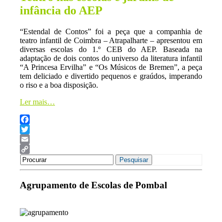
infância do AEP
“Estendal de Contos” foi a peça que a companhia de
teatro infantil de Coimbra – Atrapalharte – apresentou em
diversas escolas do 1.º CEB do AEP. Baseada na
adaptação de dois contos do universo da literatura infantil
“A Princesa Ervilha” e “Os Músicos de Bremen”, a peça
tem deliciado e divertido pequenos e graúdos, imperando
o riso e a boa disposição.
Ler mais…
Facebook
Twitter
Email
Search
Copy
Pesquisar
for:
Link
Agrupamento de Escolas de Pombal