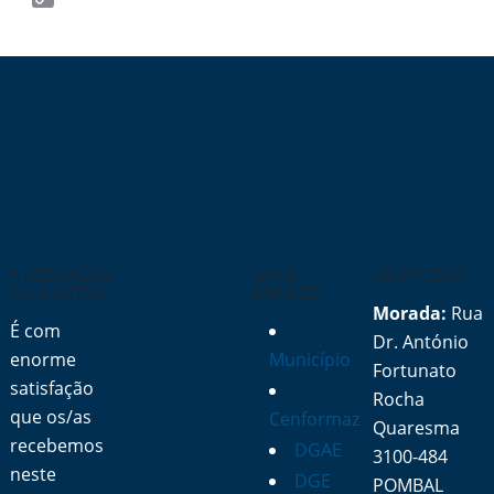
Copy
Link
A MENSAGEM
LINKS
CONTACTOS
DO DIRETOR
RÁPIDOS
Morada:
Rua
É com
Dr. António
enorme
Município
Fortunato
satisfação
Rocha
que os/as
Cenformaz
Quaresma
recebemos
DGAE
3100-484
neste
DGE
POMBAL