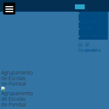
Moodle
SIGE3
eCommunity
Searc
for:
Agrupamento
de Escolas
de Pombal