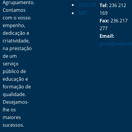
Agrupamento.
DGEsTE
Tel:
236 212
Contamos
MEC
169
com o vosso
Fax:
236 217
empenho,
277
dedicação e
Email:
criatividade,
geral@aepomb
na prestação
de um
serviço
público de
educação e
formação de
qualidade.
Desejamos-
lhe os
maiores
sucessos.