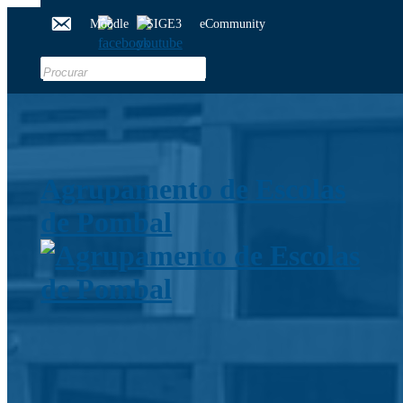
Moodle
SIGE3
eCommunity
Search
for:
Agrupamento de Escolas
de Pombal