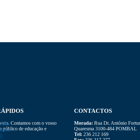
RÁPIDOS
CONTACTOS
mento. Contamos com o vosso
ípio
Morada:
Rua Dr. António Fortu
ço público de educação e
Quaresma 3100-484 POMBAL
ormaz
Tel:
236 212 169
E
Fax:
236 217 277