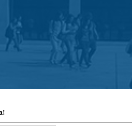
c. Educação
Blogs
Contact
tivo
Destaques
 e Exames Nacionais
A Semente
ação de Estudantes 2
Bibliotecas Escolares
ação de Pais e Enc. de Educação 2
Centro Qualifica
a!