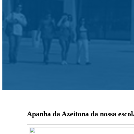
Início
Agrupamento
Alunos e En
Breve nota histórica
Ano Le
Administração e Gestão
Provas
Serviços
Associ
Mérito e distinções
Associ
Clubes e Projetos
Secretaria Virtual
Escolas do Agrupamento
Viagens e Projetos de Mobilidade
Apanha da Azeitona da nossa escol