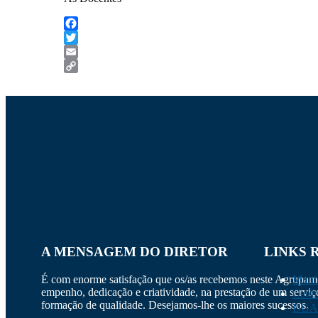
Facebook
Twitter
Email
Copy
Link
A MENSAGEM DO DIRETOR
LINKS 
É com enorme satisfação que os/as recebemos neste Agrupa
Munic
empenho, dedicação e criatividade, na prestação de um servi
Cenf
formação de qualidade. Desejamos-lhe os maiores sucessos.
DGA