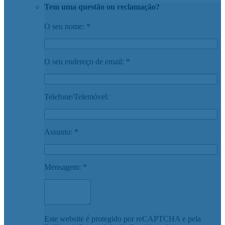
Tem uma questão ou reclamação?
O seu nome: *
O seu endereço de email: *
Telefone/Telemóvel:
Assunto: *
Mensagem: *
Este website é protegido por reCAPTCHA e pela