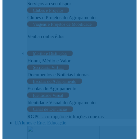
Serviços ao seu dispor
Clubes e Projetos
Clubes e Projetos do Agrupamento
Viagens e Projetos de Mobilidade
Venha conhecê-los
Mérito e Distinções
Honra, Mérito e Valor
Secretaria Virtual
Documentos e Notícias internas
Escolas do Agrupamento
Escolas do Agrupamento
Identidade Visual
Identidade Visual do Agrupamento
Canal de Denúncias
RGPC - corrupção e infrações conexas
Alunos e Enc. Educação