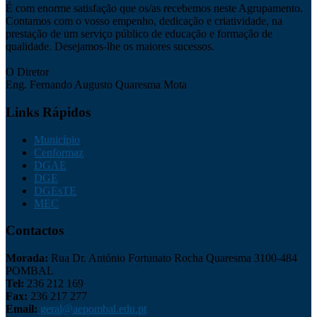
É com enorme satisfação que os/as recebemos neste Agrupamento.
Contamos com o vosso empenho, dedicação e criatividade, na
prestação de um serviço público de educação e formação de
qualidade. Desejamos-lhe os maiores sucessos.
O Diretor
Eng. Fernando Augusto Quaresma Mota
Links Rápidos
Município
Cenformaz
DGAE
DGE
DGEsTE
MEC
Contactos
Morada:
Rua Dr. António Fortunato Rocha Quaresma 3100-484
POMBAL
Tel:
236 212 169
Fax:
236 217 277
Email:
geral@aepombal.edu.pt