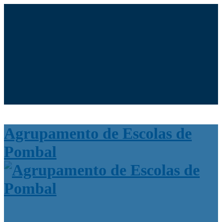
Moodle
SIGE3
eCommunity
Search
for:
Agrupamento de Escolas de
Pombal