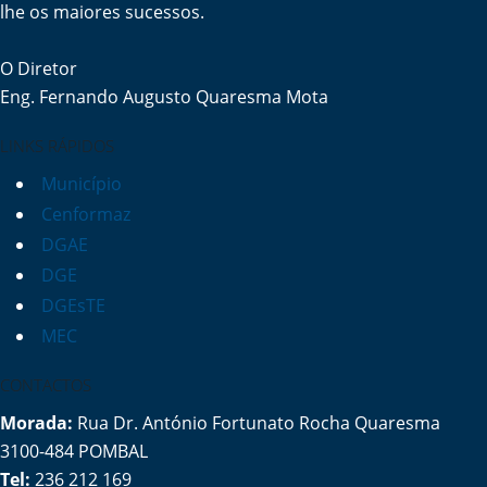
lhe os maiores sucessos.
O Diretor
Eng. Fernando Augusto Quaresma Mota
LINKS RÁPIDOS
Município
Cenformaz
DGAE
DGE
DGEsTE
MEC
CONTACTOS
Morada:
Rua Dr. António Fortunato Rocha Quaresma
3100-484 POMBAL
Tel:
236 212 169