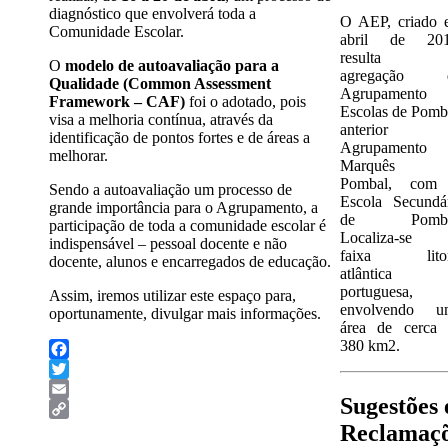
diagnóstico que envolverá toda a
O AEP, criado 
Comunidade Escolar.
abril de 201
resulta 
O
modelo de autoavaliação para a
agregação 
Qualidade (Common Assessment
Agrupamento 
Framework – CAF)
foi o adotado, pois
Escolas de Pomb
visa a melhoria contínua, através da
anterior
identificação de pontos fortes e de áreas a
Agrupamento
melhorar.
Marquês 
Pombal, com
Sendo a autoavaliação um processo de
Escola Secundá
grande importância para o Agrupamento, a
de Pomba
participação de toda a comunidade escolar é
Localiza-se 
indispensável – pessoal docente e não
faixa litor
docente, alunos e encarregados de educação.
atlântica
portuguesa,
Assim, iremos utilizar este espaço para,
envolvendo u
oportunamente, divulgar mais informações.
área de cerca 
380 km2.
Facebook
Twitter
Sugestões 
Email
Reclamaç
Copy