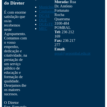
Morada:
Rua
do Diretor
Dr. António
Município
Fortunato
Cenformaz
É com enorme
Rocha
DGAE
satisfação que
Quaresma
DGE
os/as
3100-484
DGEsTE
recebemos
POMBAL
MEC
neste
Tel:
236 212
Agrupamento.
169
Contamos com
Fax:
236 217
o vosso
277
empenho,
Email:
dedicação e
geral@aepombal.edu.pt
criatividade, na
prestação de
um serviço
público de
educação e
formação de
qualidade.
Desejamos-lhe
os maiores
sucessos.
O Diretor
Eng. Fernando