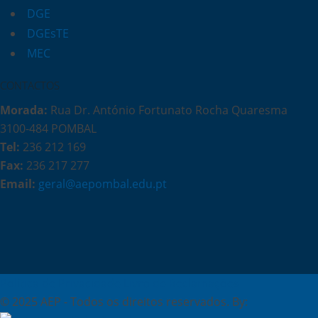
DGE
DGEsTE
MEC
CONTACTOS
Morada:
Rua Dr. António Fortunato Rocha Quaresma
3100-484 POMBAL
Tel:
236 212 169
Fax:
236 217 277
Email:
geral@aepombal.edu.pt
Política de Privacidade
Livro de Reclamações
© 2025 AEP - Todos os direitos reservados. By: