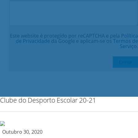
Este website é protegido por reCAPTCHA e pela
Política
de Privacidade
da Google e aplicam-se os
Termos de
Serviço
.
Clube do Desporto Escolar 20-21
Outubro 30, 2020