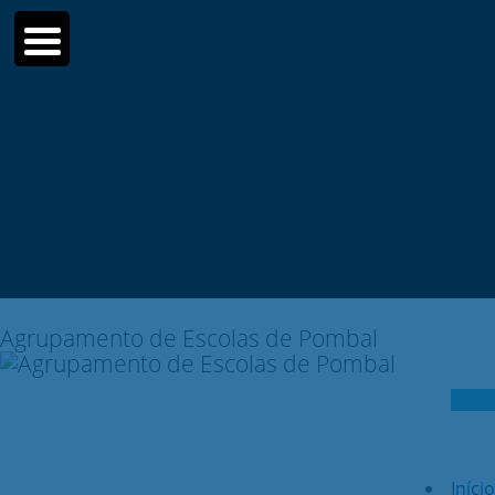
Moodle
SIGE3
eCommunity
Search
for:
Agrupamento de Escolas de Pombal
Início