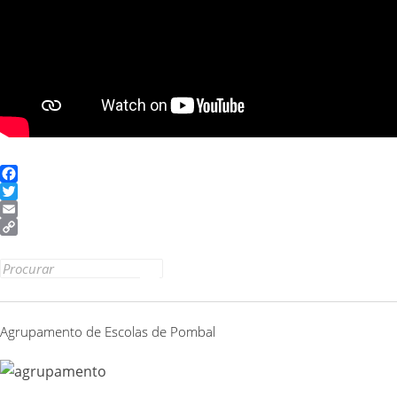
Facebook
Twitter
Email
Copy
Link
Search
for:
Agrupamento de Escolas de Pombal