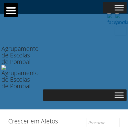
Searc
for:
Agrupamento
de Escolas
de Pombal
Crescer em Afetos
Search