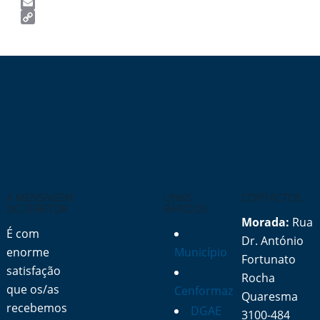
Twitter
Email
Copy
Link
A MENSAGEM
LINKS
CONTACTOS
DO DIRETOR
RÁPIDOS
Morada:
Rua
É com
Dr. António
enorme
Município
Fortunato
satisfação
Rocha
que os/as
Cenformaz
Quaresma
recebemos
DGAE
3100-484