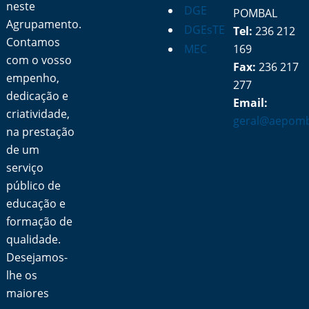
neste
DGE
POMBAL
Agrupamento.
DGEsTE
Tel:
236 212
Contamos
MEC
169
com o vosso
Fax:
236 217
empenho,
277
dedicação e
Email:
criatividade,
geral@aepomb
na prestação
de um
serviço
público de
educação e
formação de
qualidade.
Desejamos-
lhe os
maiores