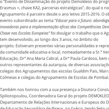
o “Evento de Disseminação do projeto Demokleos do pro
Erasmus +, chave KA2, parcerias estratégicas”, do qual o n
Agrupamento é parceiro desde o ano letivo 2015-2016. O ob
evento subordinado ao tema “
Educar para o futuro: abordag
inovadoras para a implementação eficaz das Competências Dem
Chave nas Escolas Europeias”
foi divulgar o trabalho que o 
tem desenvolvido, ao longo dos 3 anos, no âmbito do
projeto. Estiveram presentes várias personalidades e repr
da comunidade educativa e local, nomeadamente a Sr.ª Ve
Educação, Drª Ana Maria Cabral, a Drª Paula Cardoso, bem
outros representantes da autarquia, de diversas associaçõe
colegas dos Agrupamentos das escolas Gualdim Pais, Marr
Colmeias e colegas do Agrupamento de Escolas de Pombal.
Também nos honrou com a sua presença a Doutora Const
Spiliotopoulou, Coordenadora Geral do projeto DEMOKLE
Departamento de Relações Internacionais e Europeus do D
de Educação Secundária de Pireus, na Grécia, tendo feito 