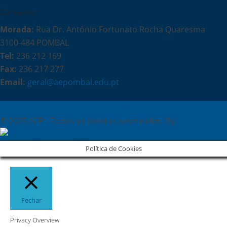
Contactos
Morada:
Rua Dr. António Fortunato Rocha Quaresma
3100-484 POMBAL
Tel:
236 212 169
Fax:
236 217 277
Email:
geral@aepombal.edu.pt
Política de Privacidade
Livro de Reclamações
© 2025 AEP - Todos os direitos reservados. By:
Belo Digital
Política de Cookies
Fechar
Privacy Overview