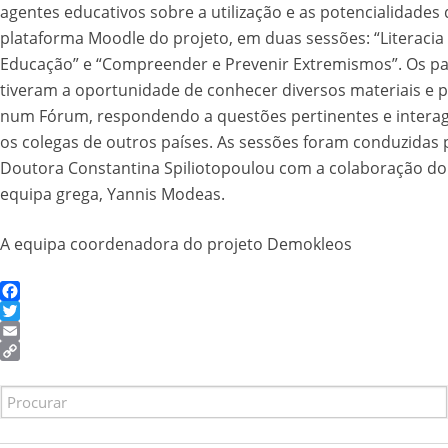
agentes educativos sobre a utilização e as potencialidades 
plataforma Moodle do projeto, em duas sessões: “Literacia P
Educação” e “Compreender e Prevenir Extremismos”. Os pa
tiveram a oportunidade de conhecer diversos materiais e p
num Fórum, respondendo a questões pertinentes e intera
os colegas de outros países. As sessões foram conduzidas 
Doutora Constantina Spiliotopoulou com a colaboração do
equipa grega, Yannis Modeas.
A equipa coordenadora do projeto Demokleos
Facebook
Twitter
Email
Copy
Link
Search
for: