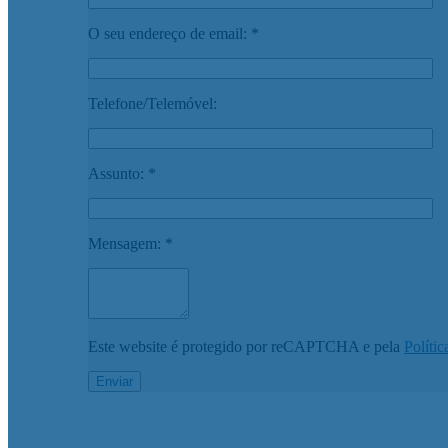
O seu endereço de email: *
Telefone/Telemóvel:
Assunto: *
Mensagem: *
Este website é protegido por reCAPTCHA e pela
Polític