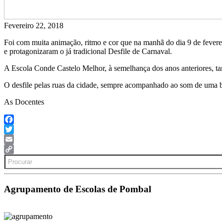
Fevereiro 22, 2018
Foi com muita animação, ritmo e cor que na manhã do dia 9 de feverei
e protagonizaram o já tradicional Desfile de Carnaval.
A Escola Conde Castelo Melhor, à semelhança dos anos anteriores, ta
O desfile pelas ruas da cidade, sempre acompanhado ao som de uma ba
As Docentes
Facebook
Twitter
Email
Search
Copy
for:
Link
Agrupamento de Escolas de Pombal