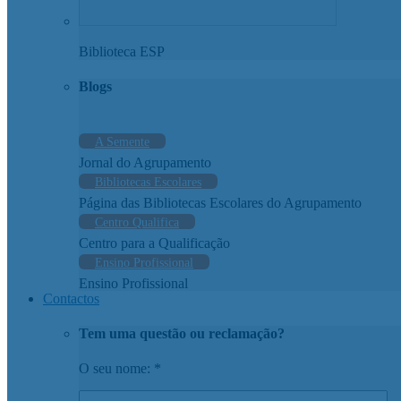
Biblioteca ESP
Blogs
A Semente
Jornal do Agrupamento
Bibliotecas Escolares
Página das Bibliotecas Escolares do Agrupamento
Centro Qualifica
Centro para a Qualificação
Ensino Profissional
Ensino Profissional
Contactos
Tem uma questão ou reclamação?
O seu nome: *