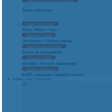
Viagens e Projetos de Mobilidade
Venha conhecê-los
Mérito e Distinções
Honra, Mérito e Valor
Secretaria Virtual
Documentos e Notícias internas
Escolas do Agrupamento
Escolas do Agrupamento
Identidade Visual
Identidade Visual do Agrupamento
Canal de Denúncias
RGPC - corrupção e infrações conexas
Alunos e Enc. Educação