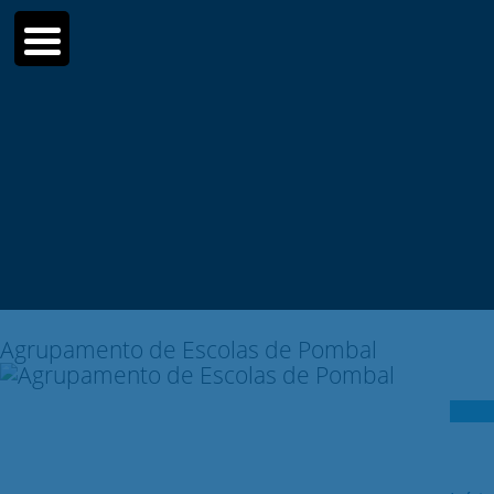
Moodle
SIGE3
eCommunity
Search
for:
Agrupamento de Escolas de Pombal