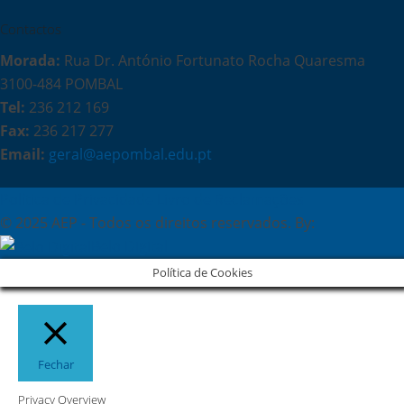
Contactos
Morada:
Rua Dr. António Fortunato Rocha Quaresma
3100-484 POMBAL
Tel:
236 212 169
Fax:
236 217 277
Email:
geral@aepombal.edu.pt
Política de Privacidade
Livro de Reclamações
© 2025 AEP - Todos os direitos reservados. By:
Belo Digital
Política de Cookies
Fechar
Privacy Overview