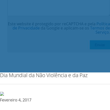
Este website é protegido por reCAPTCHA e pela
Política
de Privacidade
da Google e aplicam-se os
Termos de
Serviço
.
Dia Mundial da Não Violência e da Paz
Fevereiro 4, 2017