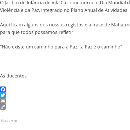
O Jardim de Infância de Vila Cã comemorou o Dia Mundial 
Violência e da Paz, integrado no Plano Anual de Atividades.
Aqui ficam alguns dos nossos registos e a frase de Mahat
para que todos possamos refletir.
“Não existe um caminho para a Paz…a Paz é o caminho”
As docentes
Facebook
Twitter
Email
Copy
Link
Search
for: