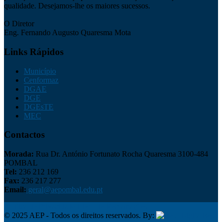
qualidade. Desejamos-lhe os maiores sucessos.
O Diretor
Eng. Fernando Augusto Quaresma Mota
Links Rápidos
Município
Cenformaz
DGAE
DGE
DGEsTE
MEC
Contactos
Morada:
Rua Dr. António Fortunato Rocha Quaresma 3100-484
POMBAL
Tel:
236 212 169
Fax:
236 217 277
Email:
geral@aepombal.edu.pt
Política de Privacidade
Livro de Reclamações
© 2025 AEP - Todos os direitos reservados. By:
Belo