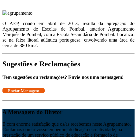
O AEP, criado em abril de 2013, resulta da agregação do
Agrupamento de Escolas de Pombal, anterior Agrupamento
Marquês de Pombal, com a Escola Secundária de Pombal. Localiza-
se na faixa litoral atlântica portuguesa, envolvendo uma área de
cerca de 380 km2.
Sugestões e Reclamações
Tem sugestões ou reclamações? Envie-nos uma mensagem!
Enviar Mensagem
A Mensagem do Diretor
É com enorme satisfação que os/as recebemos neste Agrupamento.
Contamos com o vosso empenho, dedicação e criatividade, na
prestação de um serviço público de educação e formação de