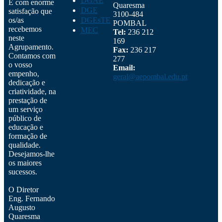
DGAE
É com enorme
Quaresma
DGE
satisfação que
3100-484
os/as
DGEsTE
POMBAL
recebemos
MEC
Tel:
236 212
neste
169
Agrupamento.
Fax:
236 217
Contamos com
277
o vosso
Email:
empenho,
geral@aepombal.edu.pt
dedicação e
criatividade, na
prestação de
um serviço
público de
educação e
formação de
qualidade.
Desejamos-lhe
os maiores
sucessos.
O Diretor
Eng. Fernando
Augusto
Quaresma