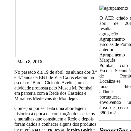
O AEP, criado 
abril de 201
resulta 
agregação 
Agrupamento 
Escolas de Pomb
anterior
Agrupamento
Marquês 
Maio 8, 2016
Pombal, com
Escola Secundá
No passado dia 19 de abril, os alunos dos 3.º
de Pomba
e 4.º anos da EB1 de Vila Cã receberam na
Localiza-se 
escola o “Baú – Ciclo do Azeite”, uma
faixa litor
atividade proposta pelo Museu M. Pombal
atlântica
em parceria com a Rede dos Castelos e
portuguesa,
Muralhas Medievais do Mondego.
envolvendo u
área de cerca 
Começou por ser feita uma abordagem
380 km2.
histórica à época da construção dos castelos
e muralhas que constituem a Rede e depois
foram dados a conhecer alguns dos produtos
Sugestões 
de referência das regiões onde estes castelos