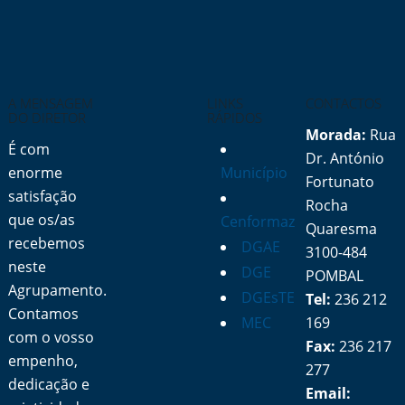
A MENSAGEM
LINKS
CONTACTOS
DO DIRETOR
RÁPIDOS
Morada:
Rua
É com
Dr. António
enorme
Município
Fortunato
satisfação
Rocha
que os/as
Cenformaz
Quaresma
recebemos
DGAE
3100-484
neste
DGE
POMBAL
Agrupamento.
DGEsTE
Tel:
236 212
Contamos
MEC
169
com o vosso
Fax:
236 217
empenho,
277
dedicação e
Email: