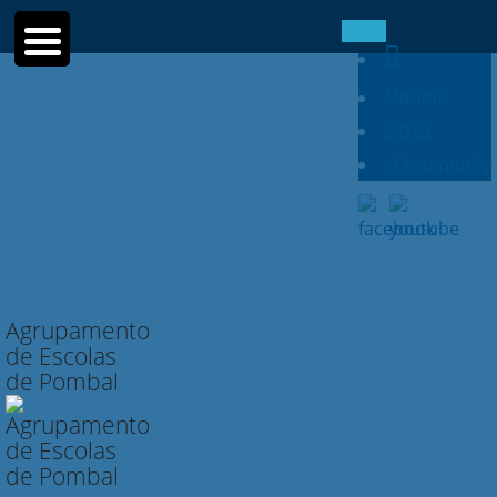
Moodle
SIGE3
eCommunity
Searc
for:
Agrupamento
de Escolas
de Pombal