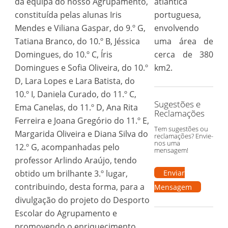
da equipa do nosso Agrupamento,
atlântica
constituída pelas alunas Iris
portuguesa,
Mendes e Viliana Gaspar, do 9.º G,
envolvendo
Tatiana Branco, do 10.º B, Jéssica
uma área de
Domingues, do 10.º C, Íris
cerca de 380
Domingues e Sofia Oliveira, do 10.º
km2.
D, Lara Lopes e Lara Batista, do
10.º I, Daniela Curado, do 11.º C,
Sugestões e
Ema Canelas, do 11.º D, Ana Rita
Reclamações
Ferreira e Joana Gregório do 11.º E,
Tem sugestões ou
Margarida Oliveira e Diana Silva do
reclamações? Envie-
nos uma
12.º G, acompanhadas pelo
mensagem!
professor Arlindo Araújo, tendo
obtido um brilhante 3.º lugar,
Enviar
contribuindo, desta forma, para a
Mensagem
divulgação do projeto do Desporto
Escolar do Agrupamento e
promovendo o enriquecimento