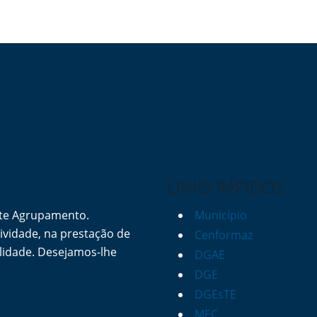
LINKS RÁPIDOS
ste Agrupamento.
Município
vidade, na prestação de
Cenformaz
lidade. Desejamos-lhe
DGAE
DGE
DGEsTE
MEC