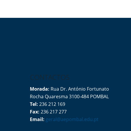
CONTACTOS
Morada:
Rua Dr. António Fortunato
Rocha Quaresma 3100-484 POMBAL
Tel:
236 212 169
Fax:
236 217 277
Email:
geral@aepombal.edu.pt