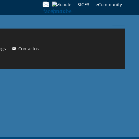
Moodle
SIGE3
eCommunity
Search
for:
ogs
Contactos