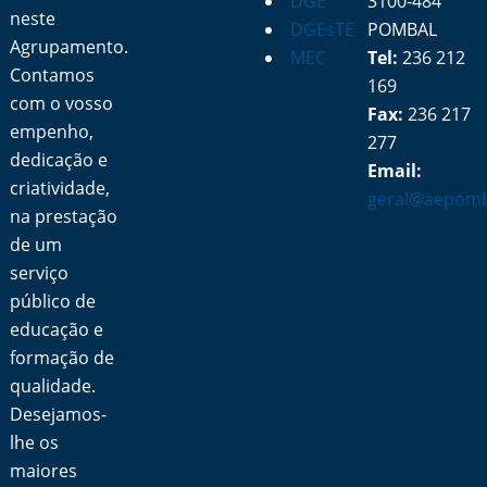
DGE
3100-484
neste
DGEsTE
POMBAL
Agrupamento.
MEC
Tel:
236 212
Contamos
169
com o vosso
Fax:
236 217
empenho,
277
dedicação e
Email:
criatividade,
geral@aepomb
na prestação
de um
serviço
público de
educação e
formação de
qualidade.
Desejamos-
lhe os
maiores