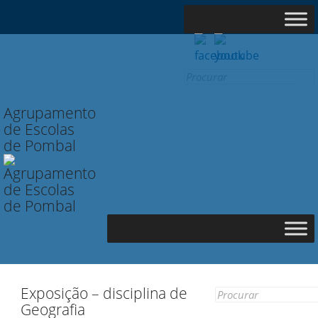
Search
for:
Agrupamento
de Escolas
de Pombal
Exposição – disciplina de
Search
Geografia
for: