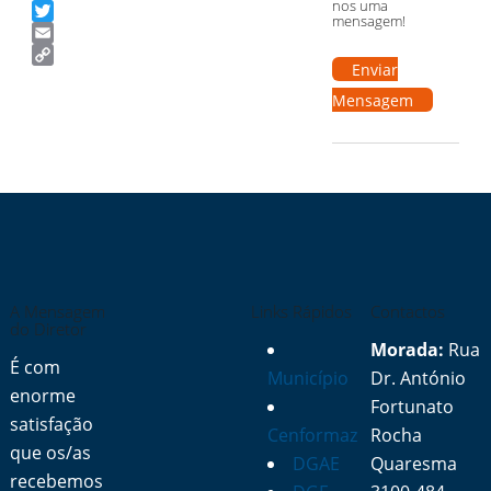
nos uma
Facebook
mensagem!
Twitter
Email
Enviar
Copy
Link
Mensagem
A Mensagem
Links Rápidos
Contactos
do Diretor
Morada:
Rua
É com
Município
Dr. António
enorme
Fortunato
satisfação
Cenformaz
Rocha
que os/as
DGAE
Quaresma
recebemos