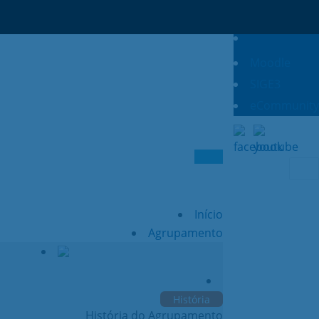
Moodle
SIGE3
eCommunity
Sear
for:
Início
Agrupamento
História
História do Agrupamento