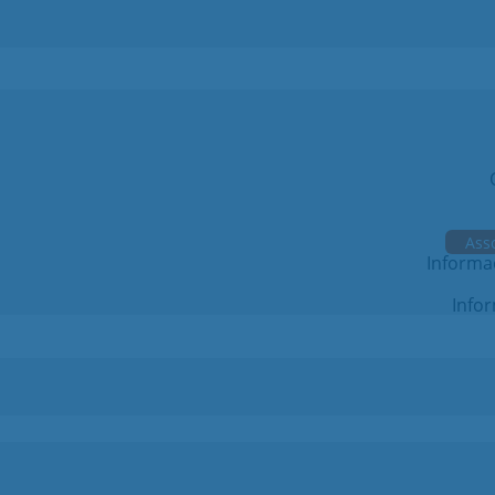
Ass
Informa
Info