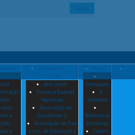
amento
Alunos e Enc.
Blogs
ve nota
Educação
Contactos
órica
Ano Letivo
Destaques
istração
Provas e Exames
A
stão
Nacionais
Semente
rviços
Associação de
rito e
Estudantes 2
Bibliotecas
nções
Associação de Pais
Escolares
ubes e
e Enc. de Educação 2
Centro