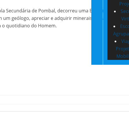
Proj
scola Secundária de Pombal, decorreu uma Exposição/Feira d
Sec
um geólogo, apreciar e adquirir minerais, fósseis e rochas
Vir
a o quotidiano do Homem.
Esc
Agrup
Via
Proje
Mobil