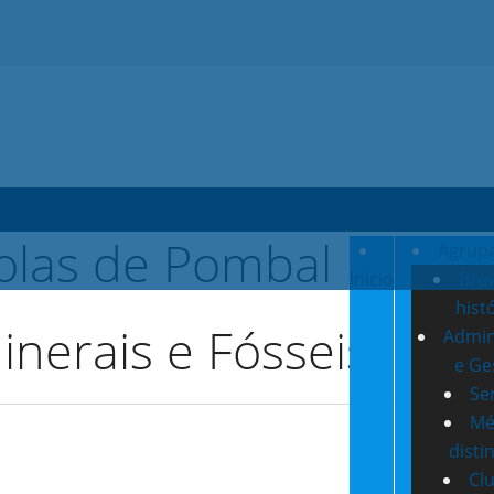
Agrup
Início
Bre
hist
inerais e Fósseis
Admin
e Ge
Se
Mé
disti
Cl