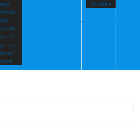
etos
Qualifica
e minerais e fósseis durante a qual a comunidade
retaria
, assim como alguns adereços feitos desses materiais,
tual
olas do
amento
gens e
tos de
idade