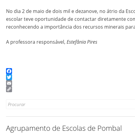
No dia 2 de maio de dois mil e dezanove, no átrio da E
escolar teve oportunidade de contactar diretamente com 
reconhecendo a importância dos recursos minerais par
A professora responsável,
Estefânia Pires
Facebook
Twitter
Email
Copy
Link
Search
for:
Agrupamento de Escolas de Pombal