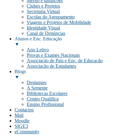
Mérito e distinções
Clubes e Projetos
Secretaria Virtual
Escolas do Agrupamento
Viagens e Projetos de Mobilidade
Identidade Visual
Canal de Denúncias
Alunos e Enc. Educação
▼
Ano Letivo
Provas e Exames Nacionais
Associação de Pais e Enc. de Educação
Associação de Estudantes
Blogs
▼
Destaques
A Semente
Bibliotecas Escolares
Centro Qualifica
Ensino Profissional
Contactos
Mail
Moodle
SIGE3
eCommunity