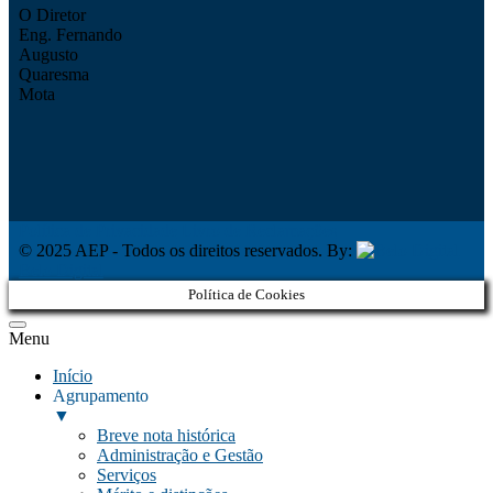
O Diretor
Eng. Fernando
Augusto
Quaresma
Mota
Política de Privacidade
Livro de Reclamações
© 2025 AEP - Todos os direitos reservados. By:
Belo Digital
Política de Cookies
Menu
Início
Agrupamento
▼
Breve nota histórica
Administração e Gestão
Serviços