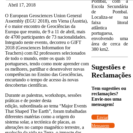
Pombal, com a
Abril 17, 2018
Escola Secundária
de Pombal.
O European Geosciences Union General
Localiza-se na
Assembly (EGU 2018), em Viena (Áustria),
faixa litoral
é o maior encontro de Geociências da
atlântica
Europa que reuniu, de 9 a 11 de abril, mais
portuguesa,
de 4700 participantes de 73 nacionalidades.
envolvendo uma
Integrado neste evento, decorreu o GIFT
área de cerca de
2018 (Geosciences Information for
380 km2.
Teachers) com 82 professores selecionados
de todo o mundo, entre os quais 10
portugueses, tendo como mote aprender com
Sugestões e
os melhores, partilhar e desenvolver novas
Reclamações
competências no Ensino das Geociências,
encurtando o tempo de acesso às novas
descobertas científicas.
Tem sugestões ou
reclamações?
Durante as palestras, workshops, sessões
Envie-nos uma
práticas e de poster desta
mensagem!
edição, subordinada ao tema “Major Events
That Shaped The Earth”, foram trabalhadas
diferentes matérias como a origem do
Enviar
sistema solar, a tectónica de placas, as
Mensagem
alterações no campo magnético terrestre, a
evolução da vida na Terra, o impacte das