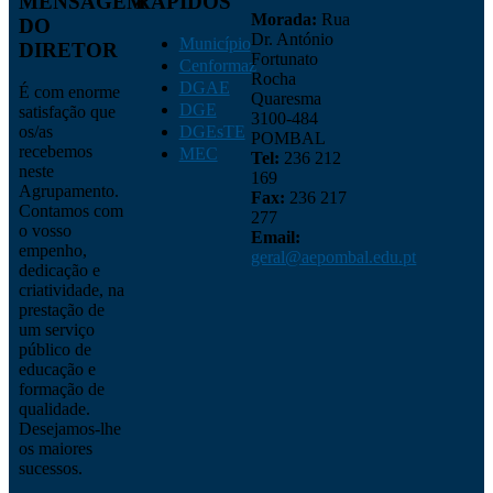
MENSAGEM
RÁPIDOS
Morada:
Rua
DO
Dr. António
Município
DIRETOR
Fortunato
Cenformaz
Rocha
DGAE
É com enorme
Quaresma
DGE
satisfação que
3100-484
os/as
DGEsTE
POMBAL
recebemos
MEC
Tel:
236 212
neste
169
Agrupamento.
Fax:
236 217
Contamos com
277
o vosso
Email:
empenho,
geral@aepombal.edu.pt
dedicação e
criatividade, na
prestação de
um serviço
público de
educação e
formação de
qualidade.
Desejamos-lhe
os maiores
sucessos.