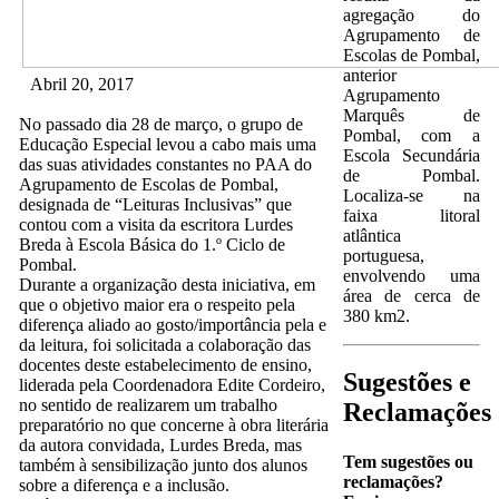
agregação do
Agrupamento de
Escolas de Pombal,
anterior
Abril 20, 2017
Agrupamento
Marquês de
No passado dia 28 de março, o grupo de
Pombal, com a
Educação Especial levou a cabo mais uma
Escola Secundária
das suas atividades constantes no PAA do
de Pombal.
Agrupamento de Escolas de Pombal,
Localiza-se na
designada de “Leituras Inclusivas” que
faixa litoral
contou com a visita da escritora Lurdes
atlântica
Breda à Escola Básica do 1.º Ciclo de
portuguesa,
Pombal.
envolvendo uma
Durante a organização desta iniciativa, em
área de cerca de
que o objetivo maior era o respeito pela
380 km2.
diferença aliado ao gosto/importância pela e
da leitura, foi solicitada a colaboração das
docentes deste estabelecimento de ensino,
Sugestões e
liderada pela Coordenadora Edite Cordeiro,
no sentido de realizarem um trabalho
Reclamações
preparatório no que concerne à obra literária
da autora convidada, Lurdes Breda, mas
Tem sugestões ou
também à sensibilização junto dos alunos
reclamações?
sobre a diferença e a inclusão.