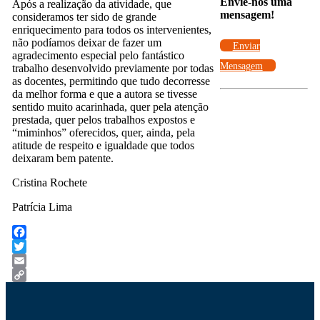
Envie-nos uma
Após a realização da atividade, que
mensagem!
consideramos ter sido de grande
enriquecimento para todos os intervenientes,
não podíamos deixar de fazer um
Enviar
agradecimento especial pelo fantástico
Mensagem
trabalho desenvolvido previamente por todas
as docentes, permitindo que tudo decorresse
da melhor forma e que a autora se tivesse
sentido muito acarinhada, quer pela atenção
prestada, quer pelos trabalhos expostos e
“miminhos” oferecidos, quer, ainda, pela
atitude de respeito e igualdade que todos
deixaram bem patente.
Cristina Rochete
Patrícia Lima
Facebook
Twitter
Email
Copy
Link