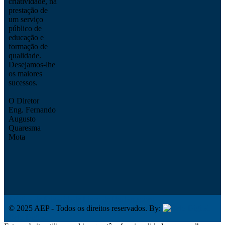
criatividade, na
prestação de
um serviço
público de
educação e
formação de
qualidade.
Desejamos-lhe
os maiores
sucessos.
O Diretor
Eng. Fernando
Augusto
Quaresma
Mota
Política de Privacidade
Livro de Reclamações
© 2025 AEP - Todos os direitos reservados. By:
Belo Digital