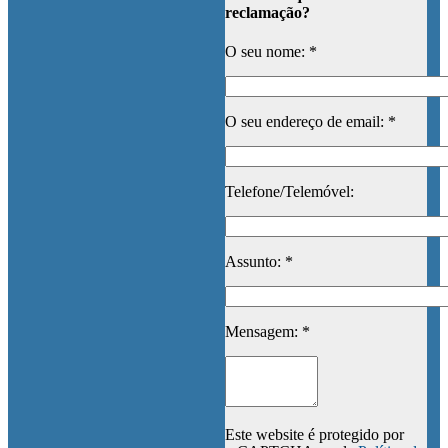
reclamação?
O seu nome: *
O seu endereço de email: *
Telefone/Telemóvel:
Assunto: *
Mensagem: *
Este website é protegido por