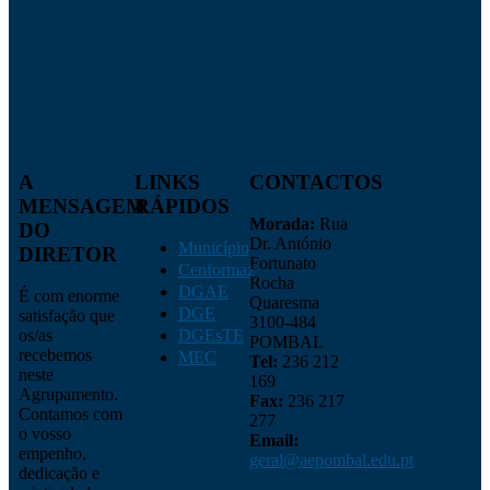
A
LINKS
CONTACTOS
MENSAGEM
RÁPIDOS
Morada:
Rua
DO
Dr. António
Município
DIRETOR
Fortunato
Cenformaz
Rocha
DGAE
É com enorme
Quaresma
DGE
satisfação que
3100-484
os/as
DGEsTE
POMBAL
recebemos
MEC
Tel:
236 212
neste
169
Agrupamento.
Fax:
236 217
Contamos com
277
o vosso
Email:
empenho,
geral@aepombal.edu.pt
dedicação e