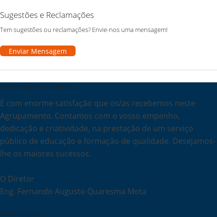
Sugestões e Reclamações
Tem sugestões ou reclamações? Envie-nos uma mensagem!
Enviar Mensagem
A Mensagem do Diretor
É com enorme satisfação que os/as recebemos neste
Agrupamento. Contamos com o vosso empenho,
dedicação e criatividade, na prestação de um serviço
público de educação e formação de qualidade. Desejamos-
lhe os maiores sucessos.
O Diretor
Eng. Fernando Augusto Quaresma Mota
Links Rápidos