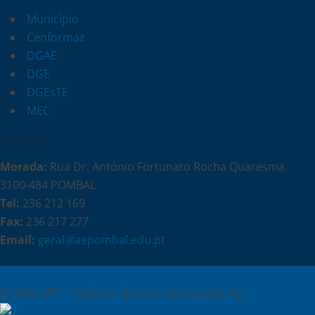
Município
Cenformaz
DGAE
DGE
DGEsTE
MEC
Contactos
Morada:
Rua Dr. António Fortunato Rocha Quaresma
3100-484 POMBAL
Tel:
236 212 169
Fax:
236 217 277
Email:
geral@aepombal.edu.pt
Política de Privacidade
Livro de Reclamações
© 2025 AEP - Todos os direitos reservados. By:
Belo Digital