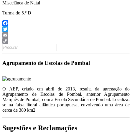
Miscelânea de Natal
Turma do 5.º D
Facebook
Twitter
Email
Search
Copy
for:
Link
Agrupamento de Escolas de Pombal
O AEP, criado em abril de 2013, resulta da agregação do
Agrupamento de Escolas de Pombal, anterior Agrupamento
Marquês de Pombal, com a Escola Secundária de Pombal. Localiza-
se na faixa litoral atlântica portuguesa, envolvendo uma área de
cerca de 380 km2.
Sugestões e Reclamações