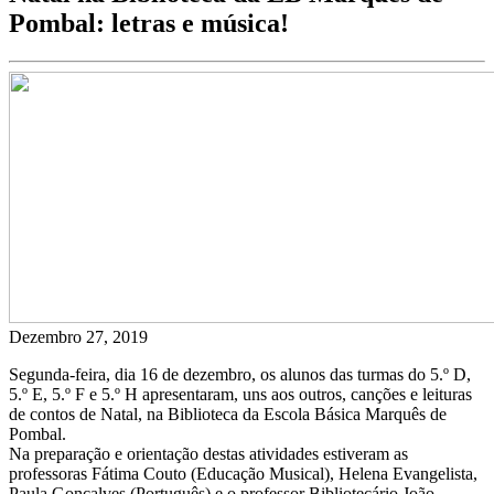
Pombal: letras e música!
Dezembro 27, 2019
Segunda-feira, dia 16 de dezembro, os alunos das turmas do 5.º D,
5.º E, 5.º F e 5.º H apresentaram, uns aos outros, canções e leituras
de contos de Natal, na Biblioteca da Escola Básica Marquês de
Pombal.
Na preparação e orientação destas atividades estiveram as
professoras Fátima Couto (Educação Musical), Helena Evangelista,
Paula Gonçalves (Português) e o professor Bibliotecário João