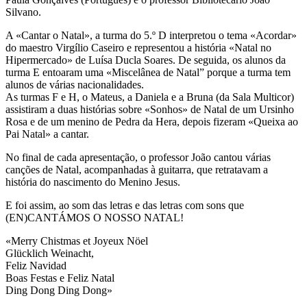
Silvano.
A «Cantar o Natal», a turma do 5.º D interpretou o tema «Acordar»
do maestro Virgílio Caseiro e representou a história «Natal no
Hipermercado» de Luísa Ducla Soares. De seguida, os alunos da
turma E entoaram uma «Miscelânea de Natal” porque a turma tem
alunos de várias nacionalidades.
As turmas F e H, o Mateus, a Daniela e a Bruna (da Sala Multicor)
assistiram a duas histórias sobre «Sonhos» de Natal de um Ursinho
Rosa e de um menino de Pedra da Hera, depois fizeram «Queixa ao
Pai Natal» a cantar.
No final de cada apresentação, o professor João cantou várias
canções de Natal, acompanhadas à guitarra, que retratavam a
história do nascimento do Menino Jesus.
E foi assim, ao som das letras e das letras com sons que
(EN)CANTÁMOS O NOSSO NATAL!
«Merry Chistmas et Joyeux Nöel
Glücklich Weinacht,
Feliz Navidad
Boas Festas e Feliz Natal
Ding Dong Ding Dong»