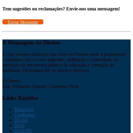
Tem sugestões ou reclamações? Envie-nos uma mensagem!
Enviar Mensagem
A Mensagem do Diretor
É com enorme satisfação que os/as recebemos neste Agrupamento.
Contamos com o vosso empenho, dedicação e criatividade, na
prestação de um serviço público de educação e formação de
qualidade. Desejamos-lhe os maiores sucessos.
O Diretor
Eng. Fernando Augusto Quaresma Mota
Links Rápidos
Município
Cenformaz
DGAE
DGE
DGEsTE