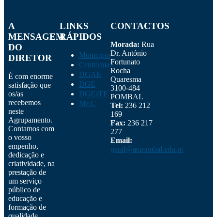
A
LINKS
CONTACTOS
MENSAGEM
RÁPIDOS
Morada:
Rua
DO
Dr. António
Município
DIRETOR
Fortunato
Cenformaz
Rocha
DGAE
É com enorme
Quaresma
DGE
satisfação que
3100-484
os/as
DGEsTE
POMBAL
recebemos
MEC
Tel:
236 212
neste
169
Agrupamento.
Fax:
236 217
Contamos com
277
o vosso
Email:
empenho,
geral@aepombal.edu.pt
dedicação e
criatividade, na
prestação de
um serviço
público de
educação e
formação de
qualidade.