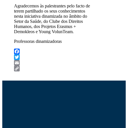
Agradecemos às palestrantes pelo facto de
terem partilhado os seus conhecimentos
nesta iniciativa dinamizada no âmbito do
Setor da Saúde, do Clube dos Direitos
Humanos, dos Projetos Erasmus +
Demokleos e Young VolunTeam.
Professoras dinamizadoras
Facebook
Twitter
Email
Copy
Link