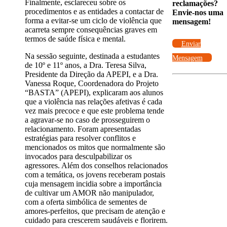
Finalmente, esclareceu sobre os
reclamações?
procedimentos e as entidades a contactar de
Envie-nos uma
forma a evitar-se um ciclo de violência que
mensagem!
acarreta sempre consequências graves em
termos de saúde física e mental.
Enviar
Na sessão seguinte, destinada a estudantes
Mensagem
de 10º e 11º anos, a Dra. Teresa Silva,
Presidente da Direção da APEPI, e a Dra.
Vanessa Roque, Coordenadora do Projeto
“BASTA” (APEPI), explicaram aos alunos
que a violência nas relações afetivas é cada
vez mais precoce e que este problema tende
a agravar-se no caso de prosseguirem o
relacionamento. Foram apresentadas
estratégias para resolver conflitos e
mencionados os mitos que normalmente são
invocados para desculpabilizar os
agressores. Além dos conselhos relacionados
com a temática, os jovens receberam postais
cuja mensagem incidia sobre a importância
de cultivar um AMOR não manipulador,
com a oferta simbólica de sementes de
amores-perfeitos, que precisam de atenção e
cuidado para crescerem saudáveis e florirem.