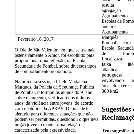
resulta 
agregação 
Agrupamento 
Escolas de Pomb
anterior
Agrupamento
Marquês 
Fevereiro 16, 2017
Pombal, com
Escola Secundá
O Dia de São Valentim, em que se assinala
de Pomba
ostensivamente o Amor, foi escolhido para
Localiza-se 
proporcionar uma reflexão, na Escola
faixa litor
Secundária de Pombal, sobre diversos tipos
atlântica
de comportamento no namoro.
portuguesa,
envolvendo u
Na primeira sessão, a Chefe Madalena
área de cerca 
Marques, da Polícia de Segurança Pública
380 km2.
de Pombal, informou os alunos do 9º ano
sobre o aumento, verificado nos últimos
anos, da violência entre jovens, de acordo
Sugestões 
com relatórios da APRAV. Depois de ter
alertado para diferentes situações que não
Reclamaç
podem ser permitidas, questionou o que leva
um(a) jovem a manter uma relação
caracterizada pela agressividade.
Tem sugestões 