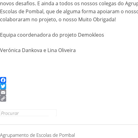
novos desafios. E ainda a todos os nossos colegas do Agr
Escolas de Pombal, que de alguma forma apoiaram o nosso
colaboraram no projeto, o nosso Muito Obrigada!
Equipa coordenadora do projeto Demokleos
Verónica Dankova e Lina Oliveira
Facebook
Twitter
Email
Copy
Link
Search
for:
Agrupamento de Escolas de Pombal