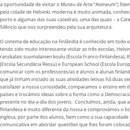
a oportunidade de visitar o Museu de Arte “Ateneum”
;
fize
pela cidade de Helsinki, moderna e muito animada, conhe
porto e algumas das suas catedrais, uma das quais – a Cat
Silêncio que nos surpreendeu pela sua arquitetura.
O sistema de educação na Finlândia é conhecido em todo 
tendo sido muito interessante visitar as três escolas, Helsi
ranskalais-suomalainen koulu (Escola Franco-Finlandesa), 
(Escola Secundária Ressu) e European School (Escola Europ
comunicar com os professores/as e alunos e alunas finland
que já tinham iniciado as suas atividades letivas há duas s
satisfazer a nossa curiosidade, comparamos o ensino em d
países e trocámos ideias sobre a forma como a Democracia
presente no dia-a-dia dos jovens. Concluímos, ainda, que a
finlandesa é muito diferente da nossa e comprovámos o b
inglesa, por parte dos alunos, bem como a sua capacidade
comunicativa em abordar questões que lhes foram colocad