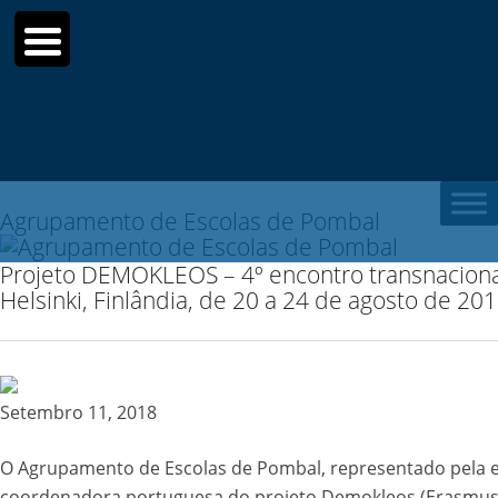
Search
for:
Agrupamento de Escolas de Pombal
Projeto DEMOKLEOS – 4º encontro transnaciona
Helsinki, Finlândia, de 20 a 24 de agosto de 20
Setembro 11, 2018
O Agrupamento de Escolas de Pombal, representado pela 
coordenadora portuguesa do projeto Demokleos (Erasmus