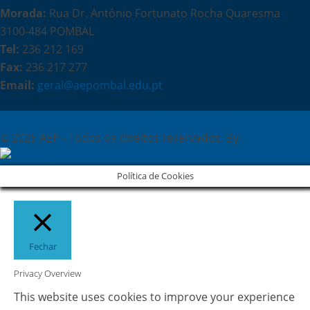
Morada:
Rua Dr. António Fortunato Rocha Quaresma
3100-484 POMBAL
Tel:
236 212 169
Fax:
236 217 277
Email:
geral@aepombal.edu.pt
Política de Privacidade
Livro de Reclamações
© 2025 AEP - Todos os direitos reservados. By:
Belo Digital
Política de Cookies
Fechar
Privacy Overview
This website uses cookies to improve your experience