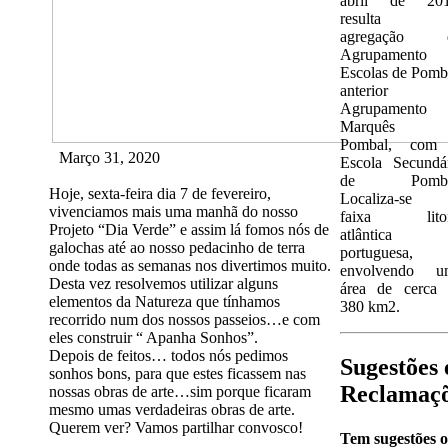
abril de 201
resulta 
agregação 
Agrupamento 
Escolas de Pomb
anterior
Agrupamento
Marquês 
Pombal, com
Março 31, 2020
Escola Secundá
de Pomba
Hoje, sexta-feira dia 7 de fevereiro,
Localiza-se 
vivenciamos mais uma manhã do nosso
faixa litor
Projeto “Dia Verde” e assim lá fomos nós de
atlântica
galochas até ao nosso pedacinho de terra
portuguesa,
onde todas as semanas nos divertimos muito.
envolvendo u
Desta vez resolvemos utilizar alguns
área de cerca 
elementos da Natureza que tínhamos
380 km2.
recorrido num dos nossos passeios…e com
eles construir “ Apanha Sonhos”.
Depois de feitos… todos nós pedimos
Sugestões 
sonhos bons, para que estes ficassem nas
Reclamaç
nossas obras de arte…sim porque ficaram
mesmo umas verdadeiras obras de arte.
Querem ver? Vamos partilhar convosco!
Tem sugestões 