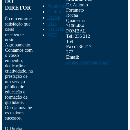
DO
Dr. António
Município
DIRETOR
Fortunato
Cenformaz
Rocha
DGAE
É com enorme
Quaresma
DGE
satisfação que
3100-484
os/as
DGEsTE
POMBAL
recebemos
MEC
Tel:
236 212
neste
169
Agrupamento.
Fax:
236 217
Contamos com
277
o vosso
Email:
empenho,
geral@aepombal.edu.pt
dedicação e
criatividade, na
prestação de
um serviço
público de
educação e
formação de
qualidade.
Desejamos-lhe
os maiores
sucessos.
O Diretor