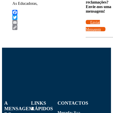
reclamações?
As Educadoras,
Envie-nos uma
mensagem!
Facebook
Twitter
Enviar
Email
Mensagem
Copy
Link
A
LINKS
CONTACTOS
MENSAGEM
RÁPIDOS
Morada:
Rua