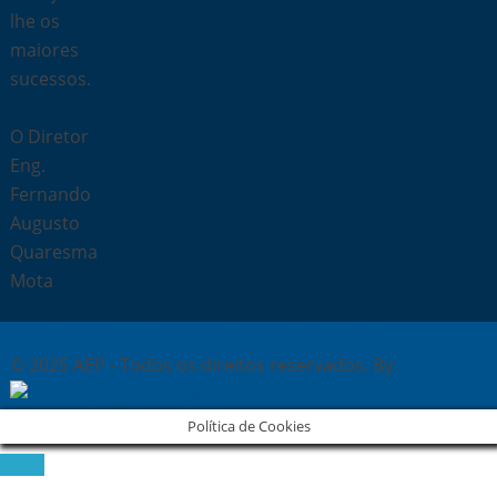
lhe os
maiores
sucessos.
O Diretor
Eng.
Fernando
Augusto
Quaresma
Mota
Política de Privacidade
Livro de Reclamações
© 2025 AEP - Todos os direitos reservados. By:
Belo Digital
Política de Cookies