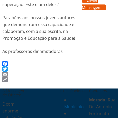
Enviar
superação. Este é um deles.”
Mensagem
Parabéns aos nossos jovens autores
que demonstram essa capacidade e
colaboram, com a sua escrita, na
Promoção e Educação para a Saúde!
As professoras dinamizadoras
Facebook
Twitter
Email
Copy
Link
A Mensagem
Links Rápidos
Contactos
do Diretor
Morada:
Rua
É com
Município
Dr. António
enorme
Fortunato
satisfação