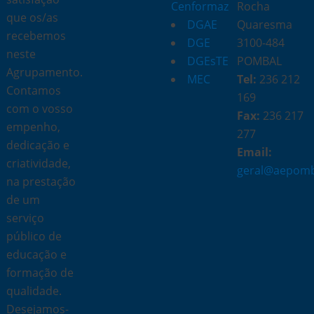
Cenformaz
Rocha
que os/as
DGAE
Quaresma
recebemos
DGE
3100-484
neste
DGEsTE
POMBAL
Agrupamento.
MEC
Tel:
236 212
Contamos
169
com o vosso
Fax:
236 217
empenho,
277
dedicação e
Email:
criatividade,
geral@aepomb
na prestação
de um
serviço
público de
educação e
formação de
qualidade.
Desejamos-