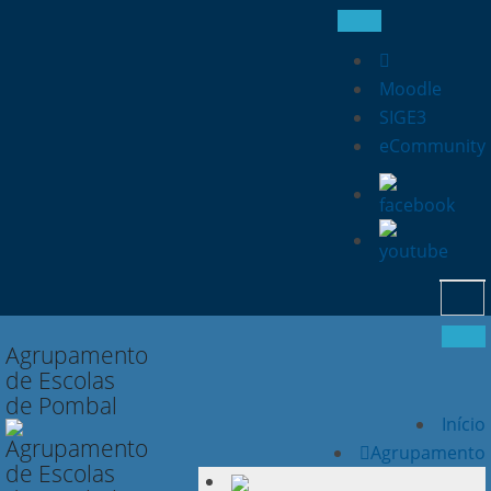
Moodle
SIGE3
eCommunity
Searc
for:
Agrupamento
de Escolas
de Pombal
Início
Agrupamento