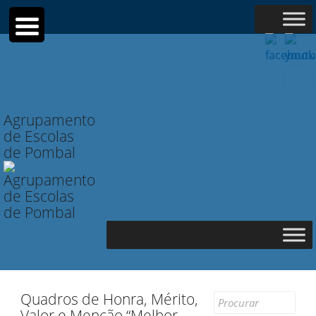
Searc
for:
Agrupamento
de Escolas
de Pombal
Quadros de Honra, Mérito,
Search
Valor e Menção “Melhor