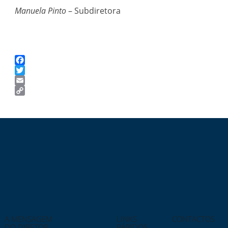
Manuela Pinto
– Subdiretora
Facebook
Twitter
Email
Copy
Link
A MENSAGEM
LINKS
CONTACTOS
DO DIRETOR
RÁPIDOS