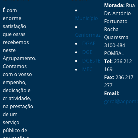
Morada:
Rua
É com
Dr. António
enorme
Município
Fortunato
satisfação
Rocha
que os/as
Cenformaz
Quaresma
recebemos
DGAE
3100-484
neste
DGE
POMBAL
Agrupamento.
DGEsTE
Tel:
236 212
Contamos
MEC
169
com o vosso
Fax:
236 217
empenho,
277
dedicação e
Email:
criatividade,
geral@aepomb
na prestação
de um
serviço
público de