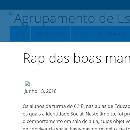
Início
Agrupamento
Alunos e Enc. Educação
Rap das boas man
Junho 13, 2018
Os alunos da turma do 6.º B, nas aulas de Educa
os quais a Identidade Social. Neste âmbito, foi 
o comportamento em sala de aula, cujos objetiv
de convivência social baseadas no respeito, na t