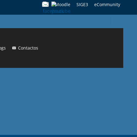
Moodle
SIGE3
eCommunity
Search
for:
ogs
Contactos