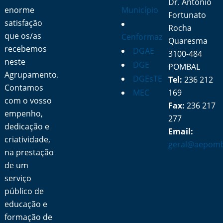
Dr. António
enorme
Município
Fortunato
satisfação
Rocha
que os/as
Cenformaz
Quaresma
recebemos
DGAE
3100-484
neste
DGE
POMBAL
Agrupamento.
DGEsTE
Tel:
236 212
Contamos
MEC
169
com o vosso
Fax:
236 217
empenho,
277
dedicação e
Email:
criatividade,
geral@aepomb
na prestação
de um
serviço
público de
educação e
formação de