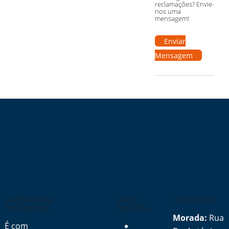
reclamações? Envie-
nos uma
mensagem!
Enviar
Mensagem
A MENSAGEM
LINKS
CONTACTOS
DO DIRETOR
RÁPIDOS
Morada:
Rua
É com