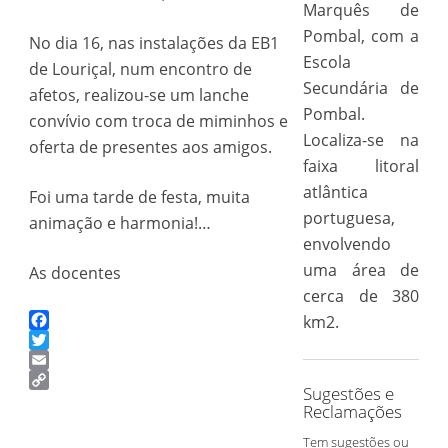
Marquês de
Pombal, com a
No dia 16, nas instalações da EB1
Escola
de Louriçal, num encontro de
Secundária de
afetos, realizou-se um lanche
Pombal.
convívio com troca de miminhos e
Localiza-se na
oferta de presentes aos amigos.
faixa litoral
atlântica
Foi uma tarde de festa, muita
portuguesa,
animação e harmonia!…
envolvendo
uma área de
As docentes
cerca de 380
km2.
Facebook
Twitter
Email
Sugestões e
Copy
Reclamações
Link
Tem sugestões ou