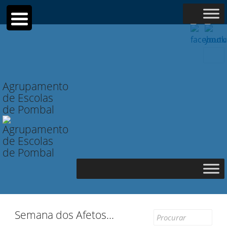
Searc
for:
Agrupamento
de Escolas
de Pombal
Semana dos Afetos…
Search