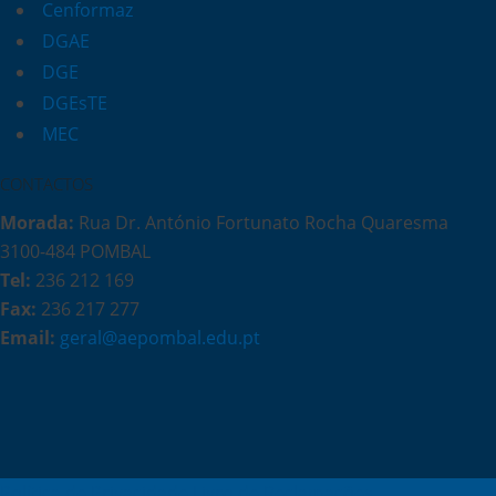
Cenformaz
DGAE
DGE
DGEsTE
MEC
CONTACTOS
Morada:
Rua Dr. António Fortunato Rocha Quaresma
3100-484 POMBAL
Tel:
236 212 169
Fax:
236 217 277
Email:
geral@aepombal.edu.pt
Política de Privacidade
Livro de Reclamações