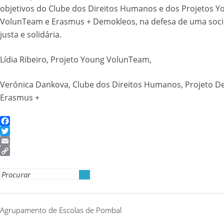
objetivos do Clube dos Direitos Humanos e dos Projetos Y
VolunTeam e Erasmus + Demokleos, na defesa de uma soc
justa e solidária.
Lídia Ribeiro, Projeto Young VolunTeam,
Verónica Dankova, Clube dos Direitos Humanos, Projeto 
Erasmus +
Facebook
Twitter
Email
Copy
Link
Search
for:
Agrupamento de Escolas de Pombal