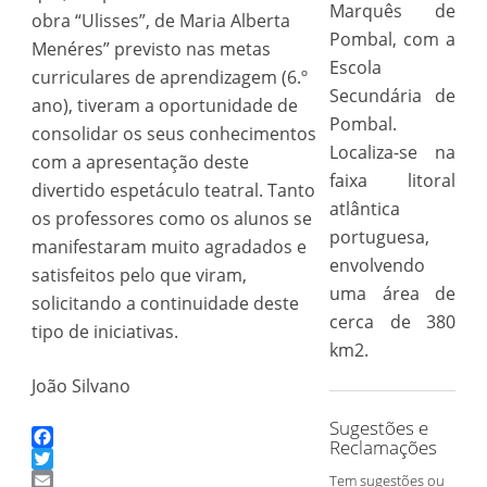
Marquês de
obra “Ulisses”, de Maria Alberta
Pombal, com a
Menéres” previsto nas metas
Escola
curriculares de aprendizagem (6.º
Secundária de
ano), tiveram a oportunidade de
Pombal.
consolidar os seus conhecimentos
Localiza-se na
com a apresentação deste
faixa litoral
divertido espetáculo teatral. Tanto
atlântica
os professores como os alunos se
portuguesa,
manifestaram muito agradados e
envolvendo
satisfeitos pelo que viram,
uma área de
solicitando a continuidade deste
cerca de 380
tipo de iniciativas.
km2.
João Silvano
Sugestões e
Reclamações
Facebook
Twitter
Tem sugestões ou