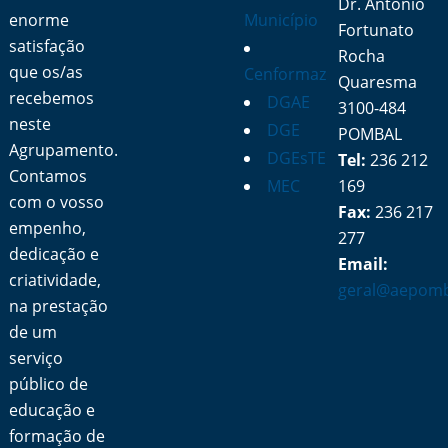
Dr. António
enorme
Município
Fortunato
satisfação
Rocha
que os/as
Cenformaz
Quaresma
recebemos
DGAE
3100-484
neste
DGE
POMBAL
Agrupamento.
DGEsTE
Tel:
236 212
Contamos
MEC
169
com o vosso
Fax:
236 217
empenho,
277
dedicação e
Email:
criatividade,
geral@aepomb
na prestação
de um
serviço
público de
educação e
formação de