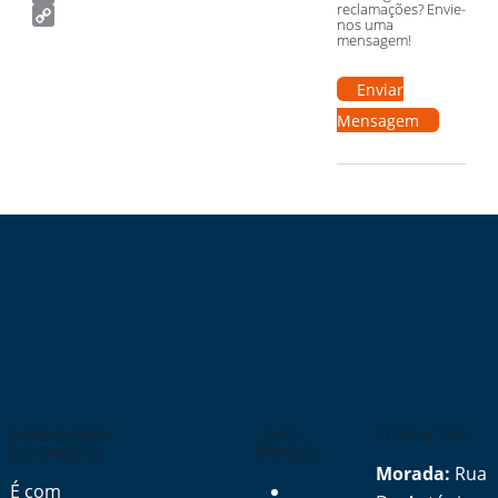
reclamações? Envie-
Email
nos uma
Copy
mensagem!
Link
Enviar
Mensagem
A MENSAGEM
LINKS
CONTACTOS
DO DIRETOR
RÁPIDOS
Morada:
Rua
É com