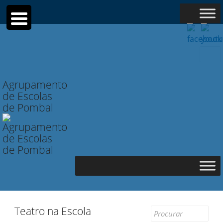
Searc
for:
Agrupamento
de Escolas
de Pombal
Teatro na Escola
Search