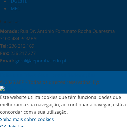
DGEsTE
MEC
Contactos
Morada:
Rua Dr. António Fortunato Rocha Quaresma
3100-484 POMBAL
Tel:
236 212 169
Fax:
236 217 277
Email:
geral@aepombal.edu.pt
Política de Privacidade
Livro de Reclamações
© 2025 AEP - Todos os direitos reservados. By:
Belo Digital
Este website utiliza cookies que têm funcionalidades que
melhoram a sua navegação, ao continuar a navegar, está a
concordar com a sua utilização.
Saiba mais sobre cookies
OK
Rejeitar