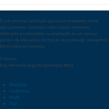
A Mensagem do Diretor
É com enorme satisfação que os/as recebemos neste
Agrupamento. Contamos com o vosso empenho,
dedicação e criatividade, na prestação de um serviço
público de educação e formação de qualidade. Desejamos-
lhe os maiores sucessos.
O Diretor
Eng. Fernando Augusto Quaresma Mota
Links Rápidos
Município
Cenformaz
DGAE
DGE