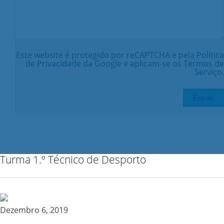
Este website é protegido por reCAPTCHA e pela
Política
de Privacidade
da Google e aplicam-se os
Termos de
Serviço
.
Turma 1.º Técnico de Desporto
Dezembro 6, 2019