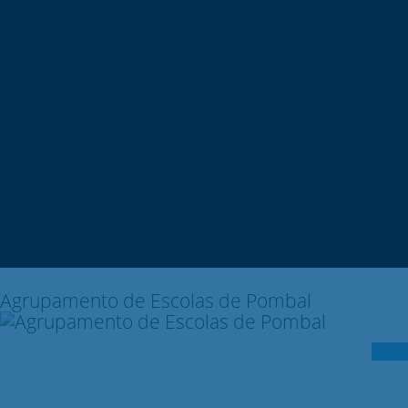
Moodle
SIGE3
eCommunity
Sear
for:
Agrupamento de Escolas de Pombal