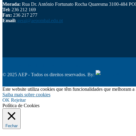
Morada:
Rua Dr. António Fortunato Rocha Quaresma 3100-484 
Tel:
236 212 169
Fax:
236 217 277
Email:
geral@aepombal.edu.pt
Política de Privacidade
Livro de Reclamações
© 2025 AEP - Todos os direitos reservados. By:
Belo D
Este website utiliza cookies que têm funcionalidades que melhoram a 
Saiba mais sobre cookies
OK
Rejeitar
Política de Cookies
Fechar