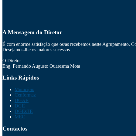
A Mensagem do Diretor
É com enorme satisfação que os/as recebemos neste Agrupamento. Con
Desejamos-lhe os maiores sucessos.
O Diretor
Eng. Fernando Augusto Quaresma Mota
Links Rápidos
Município
Cenformaz
DGAE
DGE
DGEsTE
MEC
Contactos