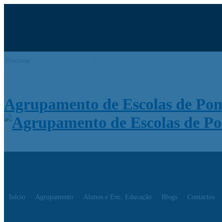
Moodle
SIGE3
eCommunity
Search
for:
Agrupamento de Escolas de Po
Início
Agrupamento
Alunos e Enc. Educação
Blogs
Contactos