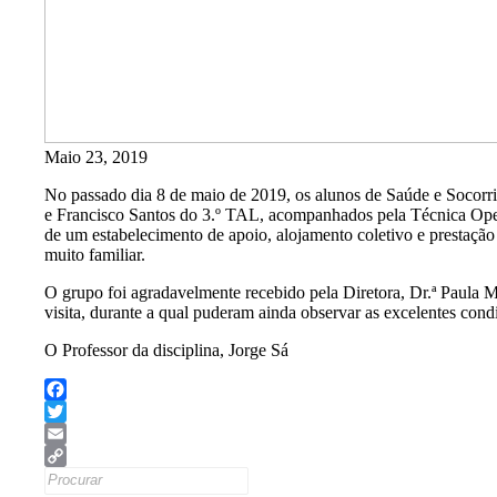
Maio 23, 2019
No passado dia 8 de maio de 2019, os alunos de Saúde e Socor
e Francisco Santos do 3.º TAL, acompanhados pela Técnica Opera
de um estabelecimento de apoio, alojamento coletivo e prestação
muito familiar.
O grupo foi agradavelmente recebido pela Diretora, Dr.ª Paula M
visita, durante a qual puderam ainda observar as excelentes cond
O Professor da disciplina, Jorge Sá
Facebook
Twitter
Email
Search
Copy
for: