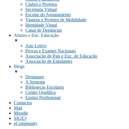
Clubes e Projetos
Secretaria Virtual
Escolas do Agrupamento
Viagens e Projetos de Mobilidade
Identidade Visual
Canal de Denúncias
Alunos e Enc. Educação
▼
Ano Letivo
Provas e Exames Nacionais
Associação de Pais e Enc. de Educação
Associação de Estudantes
Blogs
▼
Destaques
A Semente
Bibliotecas Escolares
Centro Qualifica
Ensino Profissional
Contactos
Mail
Moodle
SIGE3
eCommunity