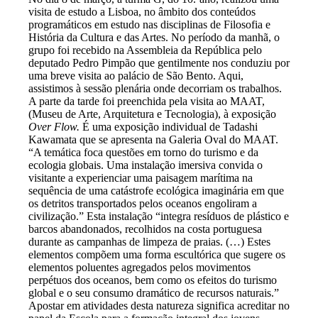
visita de estudo a Lisboa, no âmbito dos conteúdos
programáticos em estudo nas disciplinas de Filosofia e
História da Cultura e das Artes. No período da manhã, o
grupo foi recebido na Assembleia da República pelo
deputado Pedro Pimpão que gentilmente nos conduziu por
uma breve visita ao palácio de São Bento. Aqui,
assistimos à sessão plenária onde decorriam os trabalhos.
A parte da tarde foi preenchida pela visita ao MAAT,
(Museu de Arte, Arquitetura e Tecnologia), à exposição
Over Flow.
É uma exposição individual de Tadashi
Kawamata que se apresenta na Galeria Oval do MAAT.
“A temática foca questões em torno do turismo e da
ecologia globais. Uma instalação imersiva convida o
visitante a experienciar uma paisagem marítima na
sequência de uma catástrofe ecológica imaginária em que
os detritos transportados pelos oceanos engoliram a
civilização.” Esta instalação “integra resíduos de plástico e
barcos abandonados, recolhidos na costa portuguesa
durante as campanhas de limpeza de praias. (…) Estes
elementos compõem uma forma escultórica que sugere os
elementos poluentes agregados pelos movimentos
perpétuos dos oceanos, bem como os efeitos do turismo
global e o seu consumo dramático de recursos naturais.”
Apostar em atividades desta natureza significa acreditar no