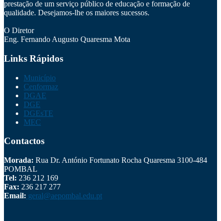
prestação de um serviço público de educação e formação de
qualidade. Desejamos-lhe os maiores sucessos.
O Diretor
Eng. Fernando Augusto Quaresma Mota
Links Rápidos
Município
Cenformaz
DGAE
DGE
DGEsTE
MEC
Contactos
Morada:
Rua Dr. António Fortunato Rocha Quaresma 3100-484
POMBAL
Tel:
236 212 169
Fax:
236 217 277
Email:
geral@aepombal.edu.pt