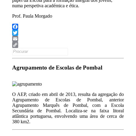
papel da Escola para a formação integral dos jovens,
numa perspetiva académica e ética.
Prof. Paula Morgado
Facebook
Twitter
Email
Search
Copy
for:
Link
Agrupamento de Escolas de Pombal
O AEP, criado em abril de 2013, resulta da agregação do
Agrupamento de Escolas de Pombal, anterior
Agrupamento Marquês de Pombal, com a Escola
Secundária de Pombal. Localiza-se na faixa litoral
atlântica portuguesa, envolvendo uma área de cerca de
380 km2.